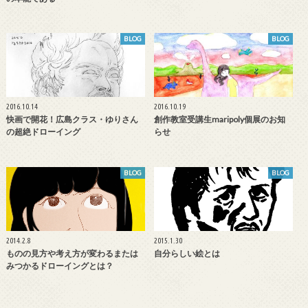
BLOG
BLOG
2016.10.14
2016.10.19
快画で開花！広島クラス・ゆりさん
創作教室受講生maripoly個展のお知
の超絶ドローイング
らせ
BLOG
BLOG
2014.2.8
2015.1.30
ものの見方や考え方が変わるまたは
自分らしい絵とは
みつかるドローイングとは？