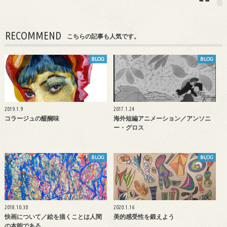
RECOMMEND
こちらの記事も人気です。
BLOG
BLOG
2019.1.9
2017.1.24
コラージュの醍醐味
海外短編アニメーション／アンソニ
ー・グロス
BLOG
BLOG
2018.10.30
2020.1.16
快画について／絵を描くことは人間
美的感受性を鍛えよう
の本能である