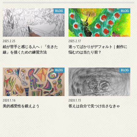
BLOG
BLOG
2025.2.25
2025.2.17
絵が苦手と感じる人へ：「生きた
迷ってばかりがデフォルト｜創作に
線」を描くための練習方法
悩むのは当たり前？
BLOG
BLOG
2020.1.16
2020.1.15
美的感受性を鍛えよう
答えは自分で見つけ出さなきゃ