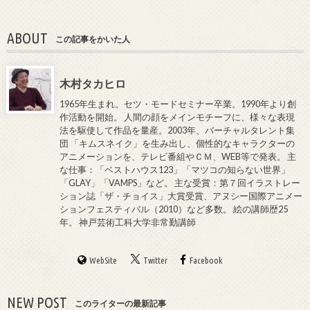
ABOUT
この記事をかいた人
木村タカヒロ
1965年生まれ。セツ・モードセミナー卒業。1990年より創
作活動を開始。 人間の顔をメインモチーフに、様々な表現
法を駆使して作品を量産。2003年、バーチャルタレント集
団 「キムスネイク」を生み出し、個性的なキャラクターの
アニメーションを、テレビ番組やＣＭ、WEB等で発表。 主
な仕事：「ベストハウス123」「マツコの知らない世界」
「GLAY」「VAMPS」など。 主な受賞：第７回イラストレー
ション誌「ザ・チョイス」大賞受賞、アヌシー国際アニメー
ションフェスティバル（2010）など多数。 絵の講師歴25
年。 神戸芸術工科大学非常勤講師
WebSite
Twitter
Facebook
NEW POST
このライターの最新記事