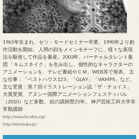
1965年生まれ。セツ・モードセミナー卒業。1990年より創
作活動を開始。 人間の顔をメインモチーフに、様々な表現
法を駆使して作品を量産。2003年、バーチャルタレント集
団 「キムスネイク」を生み出し、個性的なキャラクターの
アニメーションを、テレビ番組やＣＭ、WEB等で発表。 主
な仕事：「ベストハウス123」「GLAY」「VAMPS」など。
主な受賞：第７回イラストレーション誌「ザ・チョイス」
大賞受賞、アヌシー国際アニメーションフェスティバル
（2010）など多数。 絵の講師歴25年。 神戸芸術工科大学非
常勤講師
http://www.faceful.org/
http://kimsnake.jp/