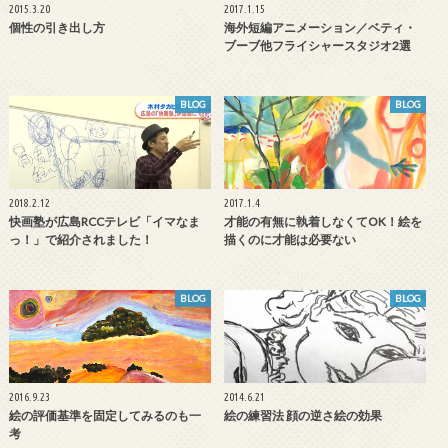
2015.3.20
2017.1.15
個性の引き出し方
海外短編アニメーション／ベティ・
ブーブ他フライシャースタジオ2選
BLOG
BLOG
2018.2.12
2017.1.4
快画塾が広島RCCテレビ「イマなま
才能の有無に執着しなくてOK！絵を
っ！」で紹介されました！
描くのに才能は必要ない
BLOG
BLOG
2016.9.23
2014.6.21
絵の評価基準を固定してみるのも一
絵の練習法 顔の逆さ絵の効果
考