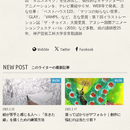
団 「キムスネイク」を生み出し、個性的なキャラクターの
アニメーションを、テレビ番組やＣＭ、WEB等で発表。 主
な仕事：「ベストハウス123」「マツコの知らない世界」
「GLAY」「VAMPS」など。 主な受賞：第７回イラストレー
ション誌「ザ・チョイス」大賞受賞、アヌシー国際アニメー
ションフェスティバル（2010）など多数。 絵の講師歴25
年。 神戸芸術工科大学非常勤講師
WebSite
Twitter
Facebook
NEW POST
このライターの最新記事
BLOG
BLOG
2025.2.25
2025.2.17
絵が苦手と感じる人へ：「生きた
迷ってばかりがデフォルト｜創作に
線」を描くための練習方法
悩むのは当たり前？