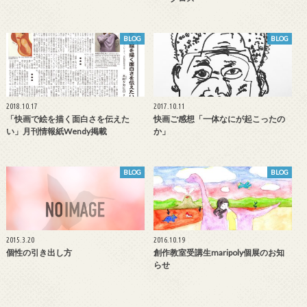
BLOG
BLOG
2018.10.17
2017.10.11
「快画で絵を描く面白さを伝えた
快画ご感想「一体なにが起こったの
い」月刊情報紙Wendy掲載
か」
BLOG
BLOG
2015.3.20
2016.10.19
個性の引き出し方
創作教室受講生maripoly個展のお知
らせ