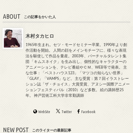
ABOUT
この記事をかいた人
木村タカヒロ
1965年生まれ。セツ・モードセミナー卒業。1990年より創
作活動を開始。 人間の顔をメインモチーフに、様々な表現
法を駆使して作品を量産。2003年、バーチャルタレント集
団 「キムスネイク」を生み出し、個性的なキャラクターの
アニメーションを、テレビ番組やＣＭ、WEB等で発表。 主
な仕事：「ベストハウス123」「マツコの知らない世界」
「GLAY」「VAMPS」など。 主な受賞：第７回イラストレー
ション誌「ザ・チョイス」大賞受賞、アヌシー国際アニメー
ションフェスティバル（2010）など多数。 絵の講師歴25
年。 神戸芸術工科大学非常勤講師
WebSite
Twitter
Facebook
NEW POST
このライターの最新記事