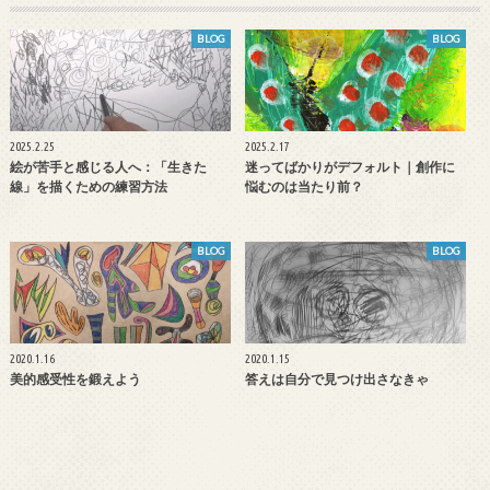
BLOG
BLOG
2025.2.25
2025.2.17
絵が苦手と感じる人へ：「生きた
迷ってばかりがデフォルト｜創作に
線」を描くための練習方法
悩むのは当たり前？
BLOG
BLOG
2020.1.16
2020.1.15
美的感受性を鍛えよう
答えは自分で見つけ出さなきゃ