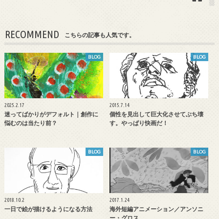
RECOMMEND
こちらの記事も人気です。
BLOG
BLOG
2025.2.17
2015.7.14
迷ってばかりがデフォルト｜創作に
個性を見出して巨大化させてぶち壊
悩むのは当たり前？
す。やっぱり快画だ！
BLOG
BLOG
2018.10.2
2017.1.24
一日で絵が描けるようになる方法
海外短編アニメーション／アンソニ
ー・グロス