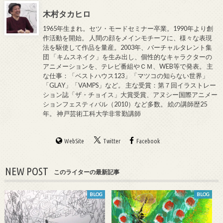
木村タカヒロ
1965年生まれ。セツ・モードセミナー卒業。1990年より創
作活動を開始。 人間の顔をメインモチーフに、様々な表現
法を駆使して作品を量産。2003年、バーチャルタレント集
団 「キムスネイク」を生み出し、個性的なキャラクターの
アニメーションを、テレビ番組やＣＭ、WEB等で発表。 主
な仕事：「ベストハウス123」「マツコの知らない世界」
「GLAY」「VAMPS」など。 主な受賞：第７回イラストレー
ション誌「ザ・チョイス」大賞受賞、アヌシー国際アニメー
ションフェスティバル（2010）など多数。 絵の講師歴25
年。 神戸芸術工科大学非常勤講師
WebSite
Twitter
Facebook
NEW POST
このライターの最新記事
BLOG
BLOG