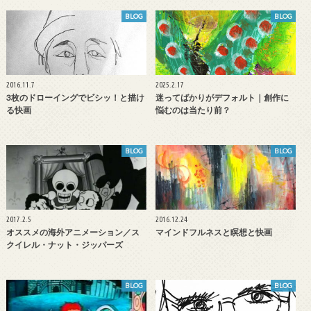
BLOG
BLOG
2016.11.7
2025.2.17
3枚のドローイングでビシッ！と描け
迷ってばかりがデフォルト｜創作に
る快画
悩むのは当たり前？
BLOG
BLOG
2017.2.5
2016.12.24
オススメの海外アニメーション／ス
マインドフルネスと瞑想と快画
クイレル・ナット・ジッパーズ
BLOG
BLOG