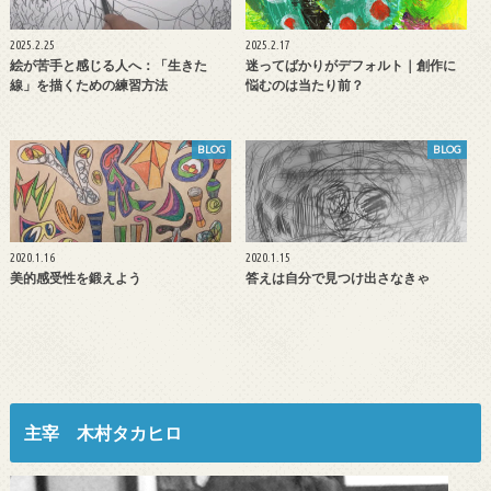
2025.2.25
2025.2.17
絵が苦手と感じる人へ：「生きた
迷ってばかりがデフォルト｜創作に
線」を描くための練習方法
悩むのは当たり前？
BLOG
BLOG
2020.1.16
2020.1.15
美的感受性を鍛えよう
答えは自分で見つけ出さなきゃ
主宰 木村タカヒロ