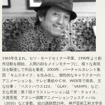
1965年生まれ。セツ・モードセミナー卒業。1990年より創
作活動を開始。 人間の顔をメインモチーフに、様々な表現
法を駆使して作品を量産。2003年、バーチャルタレント集
団 「キムスネイク」を生み出し、個性的なキャラクターの
アニメーションを、テレビ番組やＣＭ、WEB等で発表。 主
な仕事：「ベストハウス123」「GLAY」「VAMPS」など。
主な受賞：第７回イラストレーション誌「ザ・チョイス」
大賞受賞、アヌシー国際アニメーションフェスティバル
（2010）など多数。 絵の講師歴25年。 神戸芸術工科大学非