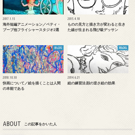
2017.1.15
2015.4.18
海外短編アニメーション／ベティ・
ものの見方と描き方が変わると生き
ブーブ他フライシャースタジオ2選
た線が生まれる飛び級デッサン
BLOG
BLOG
2018.10.30
2014.6.21
快画について／絵を描くことは人間
絵の練習法 顔の逆さ絵の効果
の本能である
ABOUT
この記事をかいた人