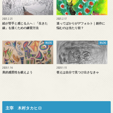
2025.2.25
2025.2.17
絵が苦手と感じる人へ：「生きた
迷ってばかりがデフォルト｜創作に
線」を描くための練習方法
悩むのは当たり前？
BLOG
BLOG
2020.1.16
2020.1.15
美的感受性を鍛えよう
答えは自分で見つけ出さなきゃ
主宰 木村タカヒロ