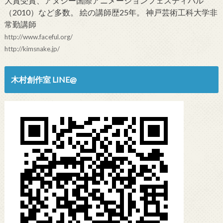
大賞受賞、アヌシー国際アニメーションフェスティバル
（2010）など多数。 絵の講師歴25年。 神戸芸術工科大学非
常勤講師
http://www.faceful.org/
http://kimsnake.jp/
木村創作室 LINE@