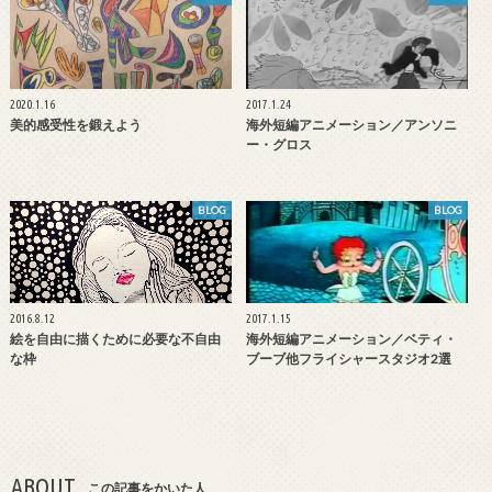
2020.1.16
2017.1.24
美的感受性を鍛えよう
海外短編アニメーション／アンソニ
ー・グロス
BLOG
BLOG
2016.8.12
2017.1.15
絵を自由に描くために必要な不自由
海外短編アニメーション／ベティ・
な枠
ブーブ他フライシャースタジオ2選
ABOUT
この記事をかいた人