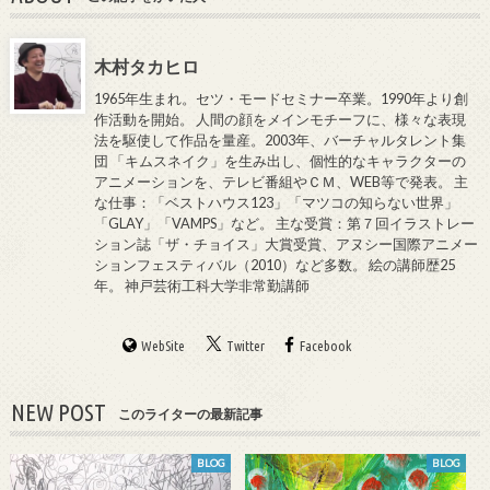
木村タカヒロ
1965年生まれ。セツ・モードセミナー卒業。1990年より創
作活動を開始。 人間の顔をメインモチーフに、様々な表現
法を駆使して作品を量産。2003年、バーチャルタレント集
団 「キムスネイク」を生み出し、個性的なキャラクターの
アニメーションを、テレビ番組やＣＭ、WEB等で発表。 主
な仕事：「ベストハウス123」「マツコの知らない世界」
「GLAY」「VAMPS」など。 主な受賞：第７回イラストレー
ション誌「ザ・チョイス」大賞受賞、アヌシー国際アニメー
ションフェスティバル（2010）など多数。 絵の講師歴25
年。 神戸芸術工科大学非常勤講師
WebSite
Twitter
Facebook
NEW POST
このライターの最新記事
BLOG
BLOG