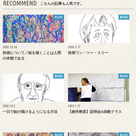
RECOMMEND
こちらの記事も人気です。
BLOG
BLOG
2018.10.30
2018.3.17
快画について／絵を描くことは人間
快画ワン・ツー・スリー
の本能である
BLOG
BLOG
2018.10.2
2014.1.27
一日で絵が描けるようになる方法
【創作教室】説明会&体験クラス
BLOG
BLOG