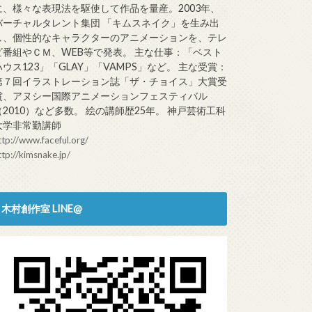
に、様々な表現法を駆使して作品を量産。2003年、
バーチャルタレント集団 「キムスネイク」を生み出
し、個性的なキャラクターのアニメーションを、テレ
ビ番組やＣＭ、WEB等で発表。 主な仕事：「ベスト
ハウス123」「GLAY」「VAMPS」など。 主な受賞：
第７回イラストレーション誌「ザ・チョイス」大賞受
賞、アヌシー国際アニメーションフェスティバル
（2010）など多数。 絵の講師歴25年。 神戸芸術工科
大学非常勤講師
ttp://www.faceful.org/
ttp://kimsnake.jp/
木村創作室 LINE@