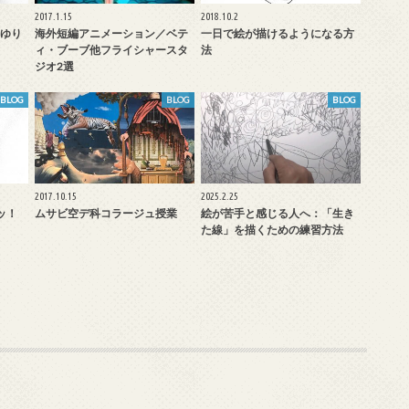
2017.1.15
2018.10.2
ゆり
海外短編アニメーション／ベテ
一日で絵が描けるようになる方
ィ・ブーブ他フライシャースタ
法
ジオ2選
BLOG
BLOG
BLOG
2017.10.15
2025.2.25
ッ！
ムサビ空デ科コラージュ授業
絵が苦手と感じる人へ：「生き
た線」を描くための練習方法