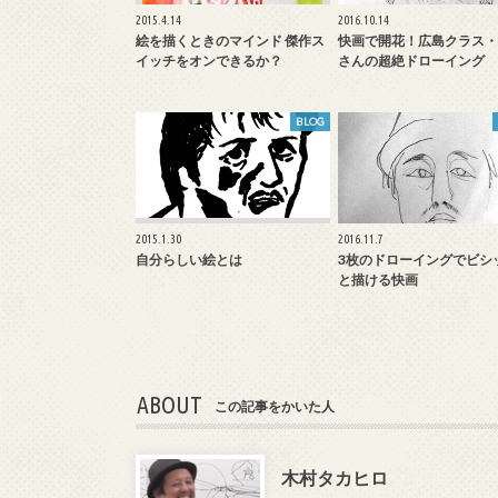
2015.4.14
2016.10.14
絵を描くときのマインド 傑作ス
快画で開花！広島クラス・
イッチをオンできるか？
さんの超絶ドローイング
BLOG
2015.1.30
2016.11.7
自分らしい絵とは
3枚のドローイングでビシ
と描ける快画
ABOUT
この記事をかいた人
木村タカヒロ