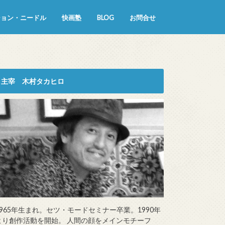
ション・ニードル
快画塾
BLOG
お問合せ
主宰 木村タカヒロ
1965年生まれ。セツ・モードセミナー卒業。1990年
より創作活動を開始。 人間の顔をメインモチーフ