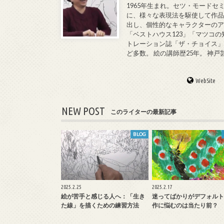
1965年生まれ。セツ・モードセ
に、様々な表現法を駆使して作品
出し、個性的なキャラクターのア
「ベストハウス123」「マツコの
トレーション誌「ザ・チョイス」
ど多数。 絵の講師歴25年。 神
WebSite
NEW POST
このライターの最新記事
BLOG
2025.2.25
2025.2.17
絵が苦手と感じる人へ：「生き
迷ってばかりがデフォルト
た線」を描くための練習方法
作に悩むのは当たり前？