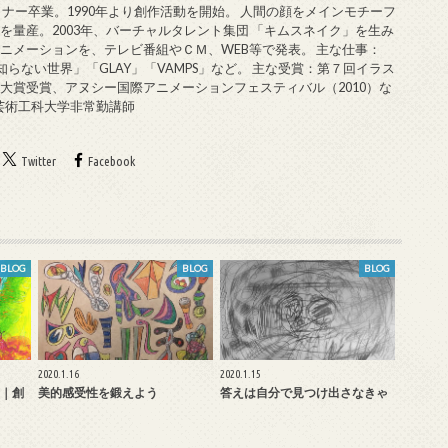
ミナー卒業。1990年より創作活動を開始。 人間の顔をメインモチーフ
を量産。2003年、バーチャルタレント集団 「キムスネイク」を生み
ニメーションを、テレビ番組やＣＭ、WEB等で発表。 主な仕事：
知らない世界」「GLAY」「VAMPS」など。 主な受賞：第７回イラス
大賞受賞、アヌシー国際アニメーションフェスティバル（2010）な
戸芸術工科大学非常勤講師
Twitter
Facebook
BLOG
BLOG
BLOG
2020.1.16
2020.1.15
｜創
美的感受性を鍛えよう
答えは自分で見つけ出さなきゃ