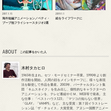
2017.1.15
2019.1.1
海外短編アニメーション／ベティ・
絵をライフワークに
ブーブ他フライシャースタジオ2選
ABOUT
この記事をかいた人
木村タカヒロ
1965年生まれ。セツ・モードセミナー卒業。1990年より創
作活動を開始。 人間の顔をメインモチーフに、様々な表現
法を駆使して作品を量産。2003年、バーチャルタレント集
団 「キムスネイク」を生み出し、個性的なキャラクターの
アニメーションを、テレビ番組やＣＭ、WEB等で発表。 主
な仕事：「ベストハウス123」「マツコの知らない世界」
「GLAY」「VAMPS」など。 主な受賞：第７回イラストレー
ション誌「ザ・チョイス」大賞受賞、アヌシー国際アニメー