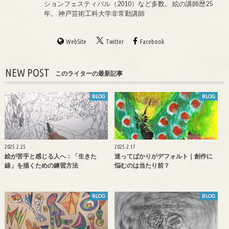
ションフェスティバル（2010）など多数。 絵の講師歴25
年。 神戸芸術工科大学非常勤講師
WebSite
Twitter
Facebook
NEW POST
このライターの最新記事
BLOG
BLOG
2025.2.25
2025.2.17
絵が苦手と感じる人へ：「生きた
迷ってばかりがデフォルト｜創作に
線」を描くための練習方法
悩むのは当たり前？
BLOG
BLOG