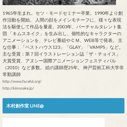
1965年生まれ。セツ・モードセミナー卒業。1990年より創
作活動を開始。 人間の顔をメインモチーフに、様々な表現
法を駆使して作品を量産。2003年、バーチャルタレント集
団 「キムスネイク」を生み出し、個性的なキャラクターの
アニメーションを、テレビ番組やＣＭ、WEB等で発表。 主
な仕事：「ベストハウス123」「GLAY」「VAMPS」など。
主な受賞：第７回イラストレーション誌「ザ・チョイス」
大賞受賞、アヌシー国際アニメーションフェスティバル
（2010）など多数。 絵の講師歴25年。 神戸芸術工科大学非
常勤講師
http://www.faceful.org/
http://kimsnake.jp/
木村創作室 LINE@