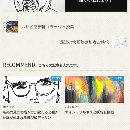
いいねしよう！
ムサビ空デ科コラージュ授業
最近の快画塾参加者ご感想
RECOMMEND
こちらの記事も人気です。
BLOG
BLOG
2015.4.18
2016.12.24
ものの見方と描き方が変わると生き
マインドフルネスと瞑想と快画
た線が生まれる飛び級デッサン