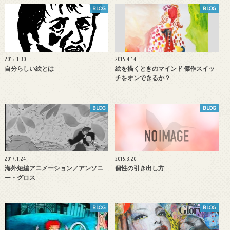
BLOG
BLOG
2015.1.30
2015.4.14
自分らしい絵とは
絵を描くときのマインド 傑作スイッ
チをオンできるか？
BLOG
BLOG
2017.1.24
2015.3.20
海外短編アニメーション／アンソニ
個性の引き出し方
ー・グロス
BLOG
BLOG