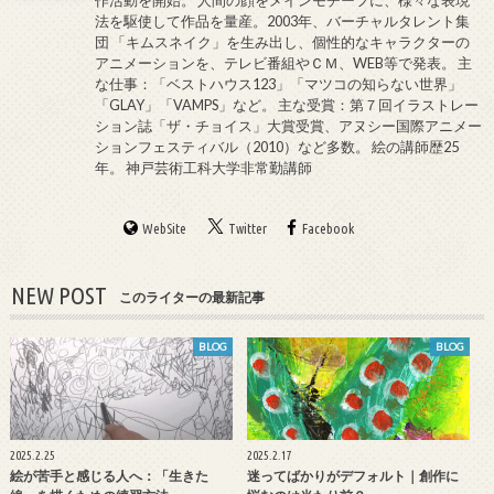
作活動を開始。 人間の顔をメインモチーフに、様々な表現
法を駆使して作品を量産。2003年、バーチャルタレント集
団 「キムスネイク」を生み出し、個性的なキャラクターの
アニメーションを、テレビ番組やＣＭ、WEB等で発表。 主
な仕事：「ベストハウス123」「マツコの知らない世界」
「GLAY」「VAMPS」など。 主な受賞：第７回イラストレー
ション誌「ザ・チョイス」大賞受賞、アヌシー国際アニメー
ションフェスティバル（2010）など多数。 絵の講師歴25
年。 神戸芸術工科大学非常勤講師
WebSite
Twitter
Facebook
NEW POST
このライターの最新記事
BLOG
BLOG
2025.2.25
2025.2.17
絵が苦手と感じる人へ：「生きた
迷ってばかりがデフォルト｜創作に