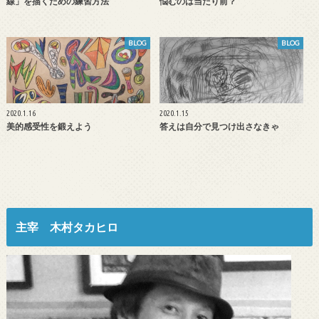
線」を描くための練習方法
悩むのは当たり前？
BLOG
BLOG
2020.1.16
2020.1.15
美的感受性を鍛えよう
答えは自分で見つけ出さなきゃ
主宰 木村タカヒロ