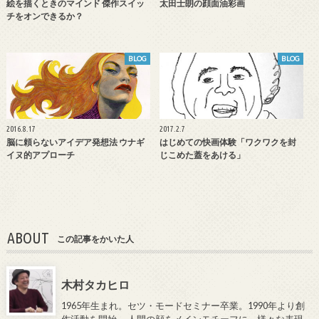
絵を描くときのマインド 傑作スイッ
太田士朗の顔面油彩画
チをオンできるか？
BLOG
BLOG
2016.8.17
2017.2.7
脳に頼らないアイデア発想法 ウナギ
はじめての快画体験「ワクワクを封
イヌ的アプローチ
じこめた蓋をあける」
ABOUT
この記事をかいた人
木村タカヒロ
1965年生まれ。セツ・モードセミナー卒業。1990年より創