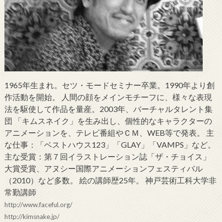
1965年生まれ。セツ・モードセミナー卒業。1990年より創
作活動を開始。 人間の顔をメインモチーフに、様々な表現
法を駆使して作品を量産。2003年、バーチャルタレント集
団 「キムスネイク」を生み出し、個性的なキャラクターの
アニメーションを、テレビ番組やＣＭ、WEB等で発表。 主
な仕事：「ベストハウス123」「GLAY」「VAMPS」など。
主な受賞：第７回イラストレーション誌「ザ・チョイス」
大賞受賞、アヌシー国際アニメーションフェスティバル
（2010）など多数。 絵の講師歴25年。 神戸芸術工科大学非
常勤講師
http://www.faceful.org/
http://kimsnake.jp/