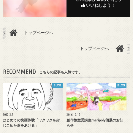
いいねしよう！
トップページへ
トップページへ
RECOMMEND
こちらの記事も人気です。
BLOG
BLOG
2017.2.7
2016.10.19
はじめての快画体験「ワクワクを封
創作教室受講生maripoly個展のお知
じこめた蓋をあける」
らせ