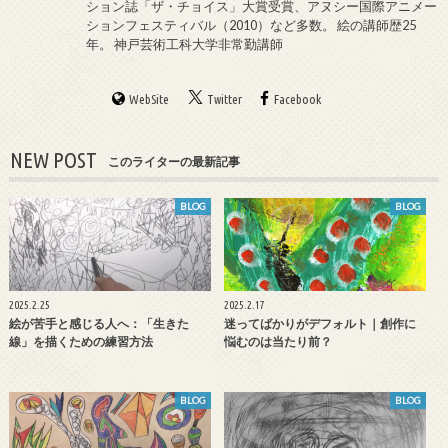
ション誌「ザ・チョイス」大賞受賞、アヌシー国際アニメー
ションフェスティバル（2010）など多数。 絵の講師歴25
年。 神戸芸術工科大学非常勤講師
WebSite
Twitter
Facebook
NEW POST
このライターの最新記事
BLOG
BLOG
2025.2.25
2025.2.17
絵が苦手と感じる人へ：「生きた
迷ってばかりがデフォルト｜創作に
線」を描くための練習方法
悩むのは当たり前？
BLOG
BLOG