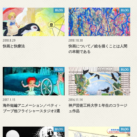
BLOG
BLOG
2018.8.29
2018.10.30
快画と快療法
快画について／絵を描くことは人間
の本能である
BLOG
BLOG
2017.1.15
2016.11.14
海外短編アニメーション／ベティ・
神戸芸術工科大学１年生のコラージ
ブーブ他フライシャースタジオ2選
ュ作品
BLOG
BLOG