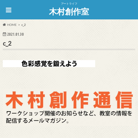
アートライフ
木村創作室
HOME
c_2
2021.01.30
c_2