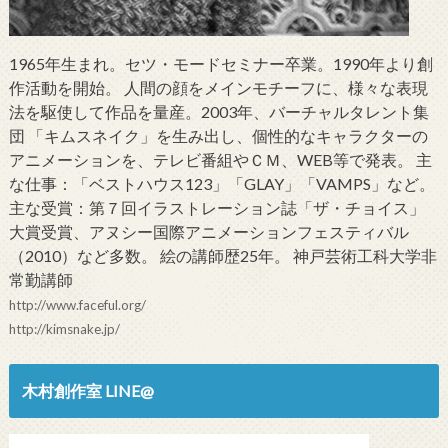
1965年生まれ。セツ・モードセミナー卒業。1990年より創
作活動を開始。 人間の顔をメインモチーフに、様々な表現
法を駆使して作品を量産。2003年、バーチャルタレント集
団 「キムスネイク」を生み出し、個性的なキャラクターの
アニメーションを、テレビ番組やＣＭ、WEB等で発表。 主
な仕事：「ベストハウス123」「GLAY」「VAMPS」など。
主な受賞：第７回イラストレーション誌「ザ・チョイス」
大賞受賞、アヌシー国際アニメーションフェスティバル
（2010）など多数。 絵の講師歴25年。 神戸芸術工科大学非
常勤講師
http://www.faceful.org/
http://kimsnake.jp/
木村創作室 LINE@