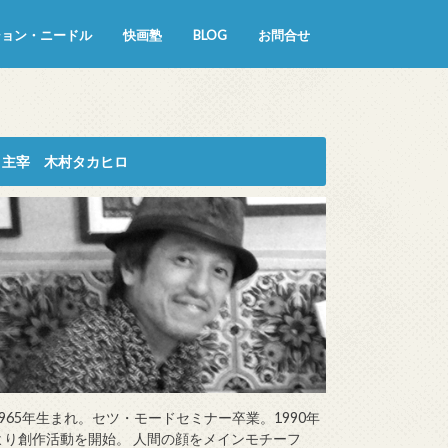
ション・ニードル
快画塾
BLOG
お問合せ
主宰 木村タカヒロ
1965年生まれ。セツ・モードセミナー卒業。1990年
より創作活動を開始。 人間の顔をメインモチーフ