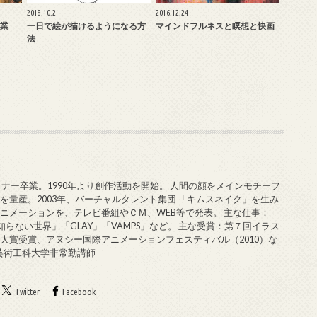
2018.10.2
2016.12.24
業
一日で絵が描けるようになる方
マインドフルネスと瞑想と快画
法
ミナー卒業。1990年より創作活動を開始。 人間の顔をメインモチーフ
を量産。2003年、バーチャルタレント集団 「キムスネイク」を生み
ニメーションを、テレビ番組やＣＭ、WEB等で発表。 主な仕事：
知らない世界」「GLAY」「VAMPS」など。 主な受賞：第７回イラス
大賞受賞、アヌシー国際アニメーションフェスティバル（2010）な
戸芸術工科大学非常勤講師
Twitter
Facebook