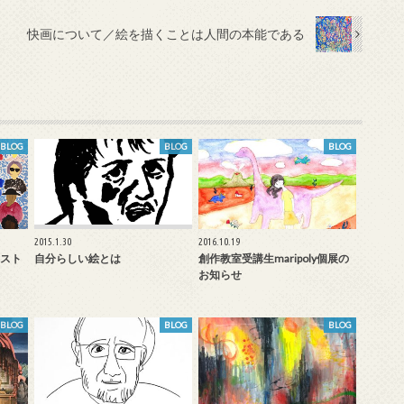
快画について／絵を描くことは人間の本能である
BLOG
BLOG
BLOG
2015.1.30
2016.10.19
スト
自分らしい絵とは
創作教室受講生maripoly個展の
お知らせ
BLOG
BLOG
BLOG