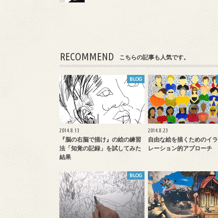
RECOMMEND
こちらの記事も人気です。
BLOG
2014.8.13
2014.8.23
『脳の右脳で描け』の絵の練習
自由な絵を描くためのイラ
法「知覚の記録」を試してみた
レーション的アプローチ
結果
BLOG