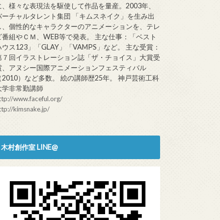
に、様々な表現法を駆使して作品を量産。2003年、
バーチャルタレント集団 「キムスネイク」を生み出
し、個性的なキャラクターのアニメーションを、テレ
ビ番組やＣＭ、WEB等で発表。 主な仕事：「ベスト
ハウス123」「GLAY」「VAMPS」など。 主な受賞：
第７回イラストレーション誌「ザ・チョイス」大賞受
賞、アヌシー国際アニメーションフェスティバル
（2010）など多数。 絵の講師歴25年。 神戸芸術工科
大学非常勤講師
ttp://www.faceful.org/
ttp://kimsnake.jp/
木村創作室 LINE@