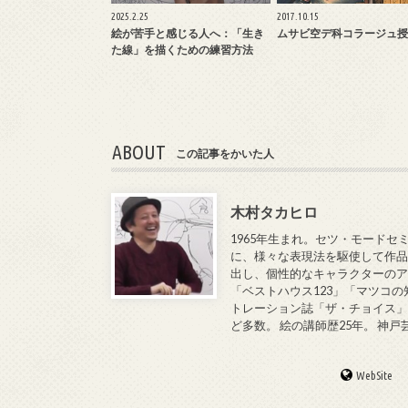
2025.2.25
2017.10.15
絵が苦手と感じる人へ：「生き
ムサビ空デ科コラージュ授
た線」を描くための練習方法
ABOUT
この記事をかいた人
木村タカヒロ
1965年生まれ。セツ・モードセ
に、様々な表現法を駆使して作品
出し、個性的なキャラクターのア
「ベストハウス123」「マツコの
トレーション誌「ザ・チョイス」
ど多数。 絵の講師歴25年。 神
WebSite