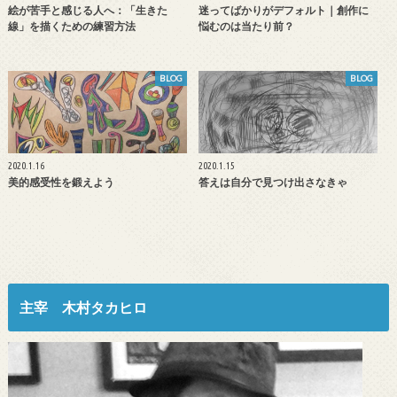
絵が苦手と感じる人へ：「生きた
迷ってばかりがデフォルト｜創作に
線」を描くための練習方法
悩むのは当たり前？
BLOG
BLOG
2020.1.16
2020.1.15
美的感受性を鍛えよう
答えは自分で見つけ出さなきゃ
主宰 木村タカヒロ