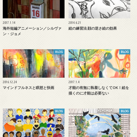
2017.1.14
2014.6.21
海外短編アニメーション／シルヴァ
絵の練習法 顔の逆さ絵の効果
ン・ジョメ
BLOG
BLOG
2016.12.24
2017.1.4
マインドフルネスと瞑想と快画
才能の有無に執着しなくてOK！絵を
描くのに才能は必要ない
BLOG
BLOG