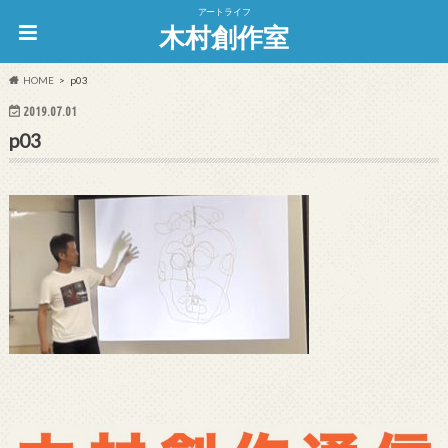
アートライフ
木村創作室
HOME
p03
2019.07.01
p03