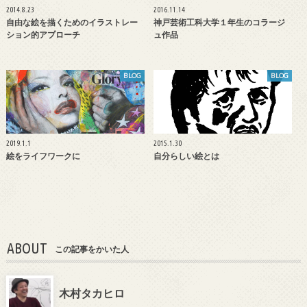
2014.8.23
2016.11.14
自由な絵を描くためのイラストレー
神戸芸術工科大学１年生のコラージ
ション的アプローチ
ュ作品
BLOG
BLOG
2019.1.1
2015.1.30
絵をライフワークに
自分らしい絵とは
ABOUT
この記事をかいた人
木村タカヒロ