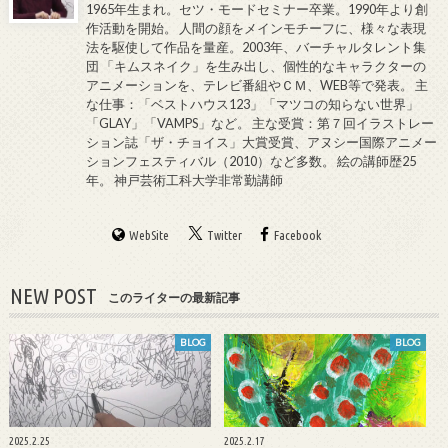
1965年生まれ。セツ・モードセミナー卒業。1990年より創
作活動を開始。 人間の顔をメインモチーフに、様々な表現
法を駆使して作品を量産。2003年、バーチャルタレント集
団 「キムスネイク」を生み出し、個性的なキャラクターの
アニメーションを、テレビ番組やＣＭ、WEB等で発表。 主
な仕事：「ベストハウス123」「マツコの知らない世界」
「GLAY」「VAMPS」など。 主な受賞：第７回イラストレー
ション誌「ザ・チョイス」大賞受賞、アヌシー国際アニメー
ションフェスティバル（2010）など多数。 絵の講師歴25
年。 神戸芸術工科大学非常勤講師
WebSite
Twitter
Facebook
NEW POST
このライターの最新記事
BLOG
BLOG
2025.2.25
2025.2.17