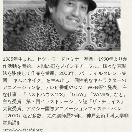
1965年生まれ。セツ・モードセミナー卒業。1990年より創
作活動を開始。 人間の顔をメインモチーフに、様々な表現
法を駆使して作品を量産。2003年、バーチャルタレント集
団 「キムスネイク」を生み出し、個性的なキャラクターの
アニメーションを、テレビ番組やＣＭ、WEB等で発表。 主
な仕事：「ベストハウス123」「GLAY」「VAMPS」など。
主な受賞：第７回イラストレーション誌「ザ・チョイス」
大賞受賞、アヌシー国際アニメーションフェスティバル
（2010）など多数。 絵の講師歴25年。 神戸芸術工科大学非
常勤講師
http://www.faceful.org/