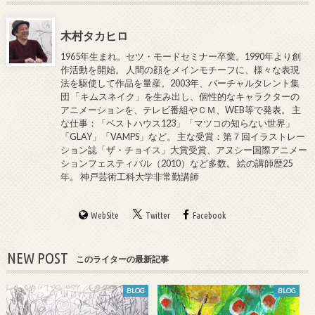
木村タカヒロ
1965年生まれ。セツ・モードセミナー卒業。1990年より創
作活動を開始。 人間の顔をメインモチーフに、様々な表現
法を駆使して作品を量産。2003年、バーチャルタレント集
団 「キムスネイク」を生み出し、個性的なキャラクターの
アニメーションを、テレビ番組やＣＭ、WEB等で発表。 主
な仕事：「ベストハウス123」「マツコの知らない世界」
「GLAY」「VAMPS」など。 主な受賞：第７回イラストレー
ション誌「ザ・チョイス」大賞受賞、アヌシー国際アニメー
ションフェスティバル（2010）など多数。 絵の講師歴25
年。 神戸芸術工科大学非常勤講師
WebSite
Twitter
Facebook
NEW POST
このライターの最新記事
BLOG
BLOG