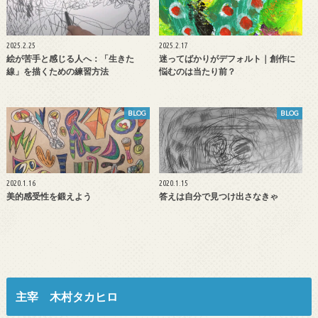
2025.2.25
2025.2.17
絵が苦手と感じる人へ：「生きた
迷ってばかりがデフォルト｜創作に
線」を描くための練習方法
悩むのは当たり前？
BLOG
BLOG
2020.1.16
2020.1.15
美的感受性を鍛えよう
答えは自分で見つけ出さなきゃ
主宰 木村タカヒロ