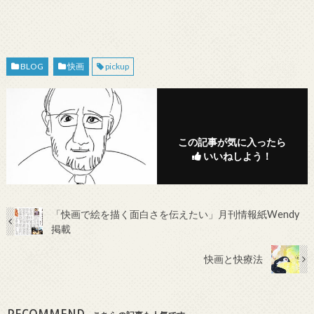
BLOG
快画
pickup
この記事が気に入ったら
いいねしよう！
「快画で絵を描く面白さを伝えたい」月刊情報紙Wendy
掲載
快画と快療法
RECOMMEND