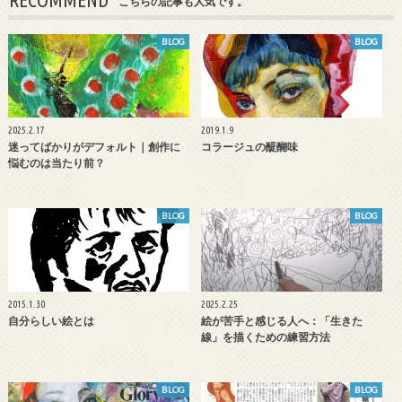
こちらの記事も人気です。
BLOG
BLOG
2025.2.17
2019.1.9
迷ってばかりがデフォルト｜創作に
コラージュの醍醐味
悩むのは当たり前？
BLOG
BLOG
2015.1.30
2025.2.25
自分らしい絵とは
絵が苦手と感じる人へ：「生きた
線」を描くための練習方法
BLOG
BLOG