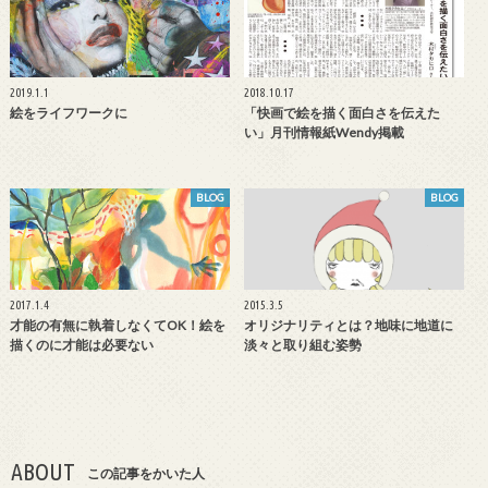
2019.1.1
2018.10.17
絵をライフワークに
「快画で絵を描く面白さを伝えた
い」月刊情報紙Wendy掲載
BLOG
BLOG
2017.1.4
2015.3.5
才能の有無に執着しなくてOK！絵を
オリジナリティとは？地味に地道に
描くのに才能は必要ない
淡々と取り組む姿勢
ABOUT
この記事をかいた人