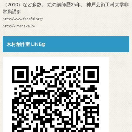
（2010）など多数。 絵の講師歴25年。 神戸芸術工科大学非
常勤講師
http://www.faceful.org/
http://kimsnake.jp/
木村創作室 LINE@