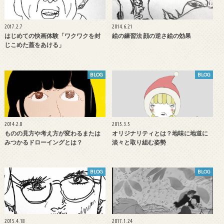
2017.2.7
2014.6.21
はじめての快画体験「ワクワクを封
絵の練習法 顔の逆さ絵の効果
じこめた蓋をあける」
BLOG
BLOG
2014.2.8
2015.3.5
ものの見方や考え方が変わるまたは
オリジナリティとは？地味に地道に
みつかるドローイングとは？
淡々と取り組む姿勢
BLOG
BLOG
2015.4.18
2017.1.24