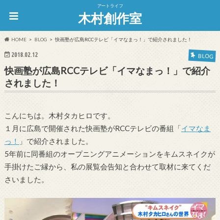
アートライフ
木村創作室
HOME
BLOG
快画塾が広島RCCテレビ「イマなまっ！」で紹介されました！
2018.02.12
BLOG
快画塾が広島RCCテレビ「イマなまっ！」で紹介
されました！
こんにちは。木村タカヒロです。
１月に広島で開催された快画塾がRCCテレビの番組「
イマなま
っ！
」で紹介されました。
5年前に同番組のオープニングアニメーションをキムスネイクが
手掛けたご縁から、私の展覧会告知と合わせて取材に来てくだ
さいました。