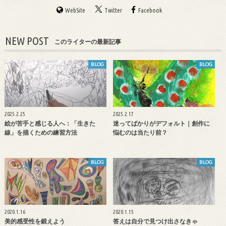
WebSite
Twitter
Facebook
NEW POST
このライターの最新記事
BLOG
BLOG
2025.2.25
2025.2.17
絵が苦手と感じる人へ：「生きた
迷ってばかりがデフォルト｜創作に
線」を描くための練習方法
悩むのは当たり前？
BLOG
BLOG
2020.1.16
2020.1.15
美的感受性を鍛えよう
答えは自分で見つけ出さなきゃ