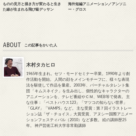
ものの見方と描き方が変わると生き
海外短編アニメーション／アンソニ
た線が生まれる飛び級デッサン
ー・グロス
ABOUT
この記事をかいた人
木村タカヒロ
1965年生まれ。セツ・モードセミナー卒業。1990年より創
作活動を開始。 人間の顔をメインモチーフに、様々な表現
法を駆使して作品を量産。2003年、バーチャルタレント集
団 「キムスネイク」を生み出し、個性的なキャラクターの
アニメーションを、テレビ番組やＣＭ、WEB等で発表。 主
な仕事：「ベストハウス123」「マツコの知らない世界」
「GLAY」「VAMPS」など。 主な受賞：第７回イラストレー
ション誌「ザ・チョイス」大賞受賞、アヌシー国際アニメー
ションフェスティバル（2010）など多数。 絵の講師歴25
年。 神戸芸術工科大学非常勤講師