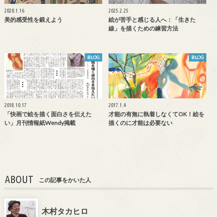
2020.1.16
2025.2.25
美的感受性を鍛えよう
絵が苦手と感じる人へ：「生きた
線」を描くための練習方法
BLOG
BLOG
2018.10.17
2017.1.4
「快画で絵を描く面白さを伝えた
才能の有無に執着しなくてOK！絵を
い」月刊情報紙Wendy掲載
描くのに才能は必要ない
ABOUT
この記事をかいた人
木村タカヒロ