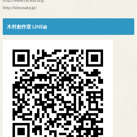
http://www.faceful.org/
http://kimsnake.jp/
木村創作室 LINE@