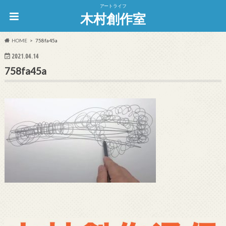
アートライフ
木村創作室
HOME
758fa45a
2021.04.14
758fa45a