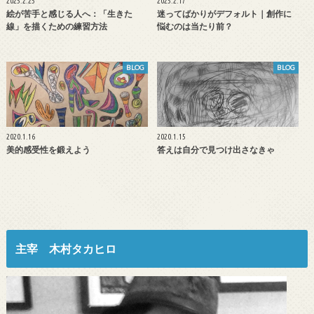
2025.2.25
2025.2.17
絵が苦手と感じる人へ：「生きた
迷ってばかりがデフォルト｜創作に
線」を描くための練習方法
悩むのは当たり前？
BLOG
BLOG
2020.1.16
2020.1.15
美的感受性を鍛えよう
答えは自分で見つけ出さなきゃ
主宰 木村タカヒロ