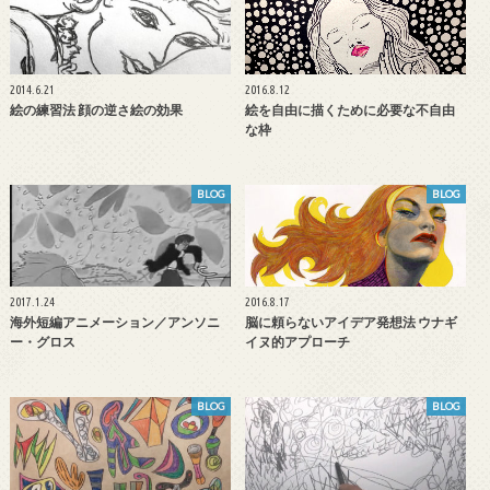
2014.6.21
2016.8.12
絵の練習法 顔の逆さ絵の効果
絵を自由に描くために必要な不自由
な枠
BLOG
BLOG
2017.1.24
2016.8.17
海外短編アニメーション／アンソニ
脳に頼らないアイデア発想法 ウナギ
ー・グロス
イヌ的アプローチ
BLOG
BLOG