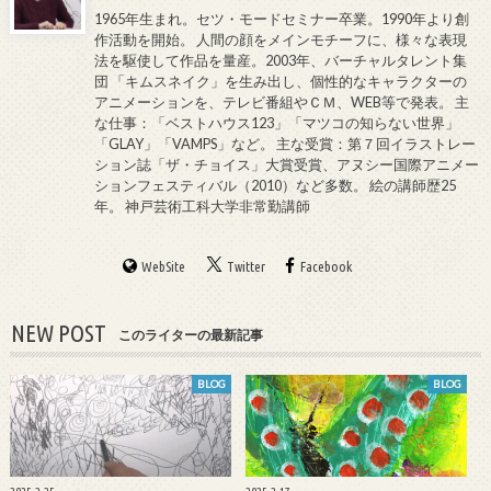
1965年生まれ。セツ・モードセミナー卒業。1990年より創
作活動を開始。 人間の顔をメインモチーフに、様々な表現
法を駆使して作品を量産。2003年、バーチャルタレント集
団 「キムスネイク」を生み出し、個性的なキャラクターの
アニメーションを、テレビ番組やＣＭ、WEB等で発表。 主
な仕事：「ベストハウス123」「マツコの知らない世界」
「GLAY」「VAMPS」など。 主な受賞：第７回イラストレー
ション誌「ザ・チョイス」大賞受賞、アヌシー国際アニメー
ションフェスティバル（2010）など多数。 絵の講師歴25
年。 神戸芸術工科大学非常勤講師
WebSite
Twitter
Facebook
NEW POST
このライターの最新記事
BLOG
BLOG