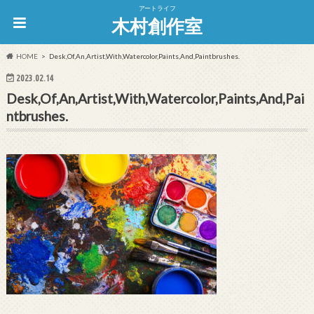
アートライフ
木村創作室
HOME
Desk,Of,An,Artist,With,Watercolor,Paints,And,Paintbrushes.
2023.02.14
Desk,Of,An,Artist,With,Watercolor,Paints,And,Pai
ntbrushes.