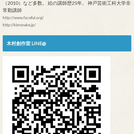
（2010）など多数。 絵の講師歴25年。 神戸芸術工科大学非
常勤講師
http://www.faceful.org/
http://kimsnake.jp/
木村創作室 LINE@