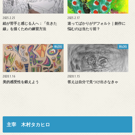
2025.2.25
2025.2.17
絵が苦手と感じる人へ：「生きた
迷ってばかりがデフォルト｜創作に
線」を描くための練習方法
悩むのは当たり前？
BLOG
BLOG
2020.1.16
2020.1.15
美的感受性を鍛えよう
答えは自分で見つけ出さなきゃ
主宰 木村タカヒロ