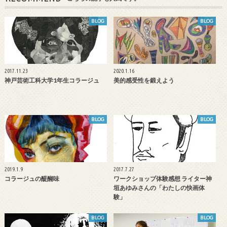
BLOG
BLOG
2017.11.23
2020.1.16
神戸芸術工科大学1年生コラージュ
美的感受性を鍛えよう
BLOG
BLOG
2019.1.9
2017.7.27
コラージュの醍醐味
ワークショップ体験感想 ライター神
垣あゆみさんの「わたしの快画体
験」
BLOG
BLOG