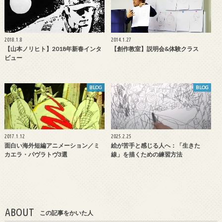
2018.1.8
2014.1.27
【山本ノリヒト】2018年新春インタ
【創作教室】説明会&体験クラス
ビュー
BLOG
BLOG
2017.1.12
2025.2.25
面白い海外短編アニメーション／ミ
絵が苦手と感じる人へ：「生きた
カエラ・パヴラトヴ3選
線」を描くための練習方法
ABOUT
この記事をかいた人