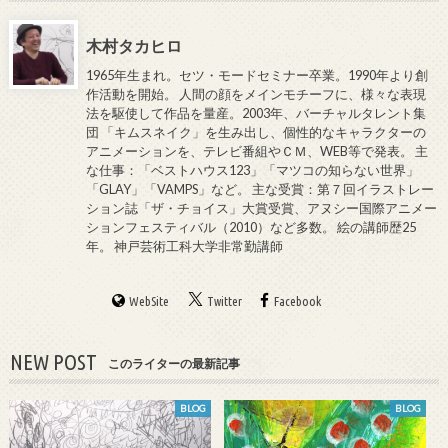
木村タカヒロ
1965年生まれ。セツ・モードセミナー卒業。1990年より創
作活動を開始。 人間の顔をメインモチーフに、様々な表現
法を駆使して作品を量産。2003年、バーチャルタレント集
団 「キムスネイク」を生み出し、個性的なキャラクターの
アニメーションを、テレビ番組やＣＭ、WEB等で発表。 主
な仕事：「ベストハウス123」「マツコの知らない世界」
「GLAY」「VAMPS」など。 主な受賞：第７回イラストレー
ション誌「ザ・チョイス」大賞受賞、アヌシー国際アニメー
ションフェスティバル（2010）など多数。 絵の講師歴25
年。 神戸芸術工科大学非常勤講師
WebSite
Twitter
Facebook
NEW POST
このライターの最新記事
BLOG
BLOG