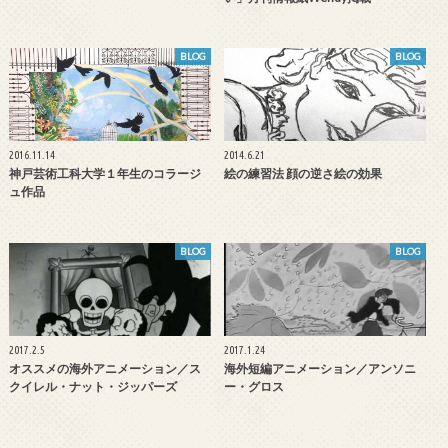
BLOG
BLOG
2016.11.14
2014.6.21
神戸芸術工科大学１年生のコラージ
絵の練習法 顔の逆さ絵の効果
ュ作品
BLOG
BLOG
2017.2.5
2017.1.24
オススメの海外アニメーション／ス
海外短編アニメーション／アンソニ
クイレル・ナット・ジッパーズ
ー・グロス