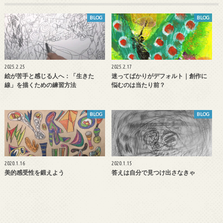
BLOG
BLOG
2025.2.25
2025.2.17
絵が苦手と感じる人へ：「生きた
迷ってばかりがデフォルト｜創作に
線」を描くための練習方法
悩むのは当たり前？
BLOG
BLOG
2020.1.16
2020.1.15
美的感受性を鍛えよう
答えは自分で見つけ出さなきゃ