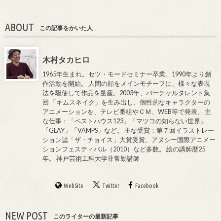
ABOUT
この記事をかいた人
木村タカヒロ
1965年生まれ。セツ・モードセミナー卒業。1990年より創
作活動を開始。 人間の顔をメインモチーフに、様々な表現
法を駆使して作品を量産。2003年、バーチャルタレント集
団 「キムスネイク」を生み出し、個性的なキャラクターの
アニメーションを、テレビ番組やＣＭ、WEB等で発表。 主
な仕事：「ベストハウス123」「マツコの知らない世界」
「GLAY」「VAMPS」など。 主な受賞：第７回イラストレー
ション誌「ザ・チョイス」大賞受賞、アヌシー国際アニメー
ションフェスティバル（2010）など多数。 絵の講師歴25
年。 神戸芸術工科大学非常勤講師
WebSite
Twitter
Facebook
NEW POST
このライターの最新記事