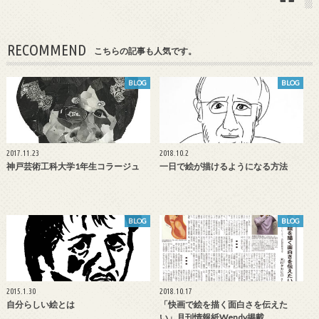
RECOMMEND
こちらの記事も人気です。
BLOG
BLOG
2017.11.23
2018.10.2
神戸芸術工科大学1年生コラージュ
一日で絵が描けるようになる方法
BLOG
BLOG
2015.1.30
2018.10.17
自分らしい絵とは
「快画で絵を描く面白さを伝えた
い」月刊情報紙Wendy掲載