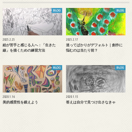
BLOG
BLOG
2025.2.25
2025.2.17
絵が苦手と感じる人へ：「生きた
迷ってばかりがデフォルト｜創作に
線」を描くための練習方法
悩むのは当たり前？
BLOG
BLOG
2020.1.16
2020.1.15
美的感受性を鍛えよう
答えは自分で見つけ出さなきゃ