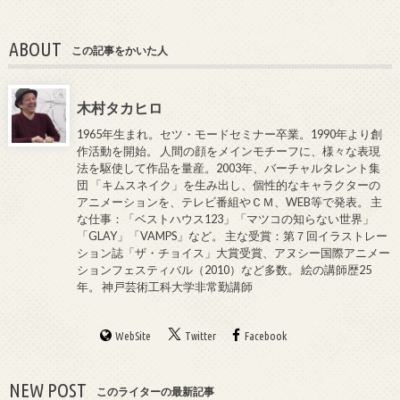
ABOUT
この記事をかいた人
木村タカヒロ
1965年生まれ。セツ・モードセミナー卒業。1990年より創
作活動を開始。 人間の顔をメインモチーフに、様々な表現
法を駆使して作品を量産。2003年、バーチャルタレント集
団 「キムスネイク」を生み出し、個性的なキャラクターの
アニメーションを、テレビ番組やＣＭ、WEB等で発表。 主
な仕事：「ベストハウス123」「マツコの知らない世界」
「GLAY」「VAMPS」など。 主な受賞：第７回イラストレー
ション誌「ザ・チョイス」大賞受賞、アヌシー国際アニメー
ションフェスティバル（2010）など多数。 絵の講師歴25
年。 神戸芸術工科大学非常勤講師
WebSite
Twitter
Facebook
NEW POST
このライターの最新記事