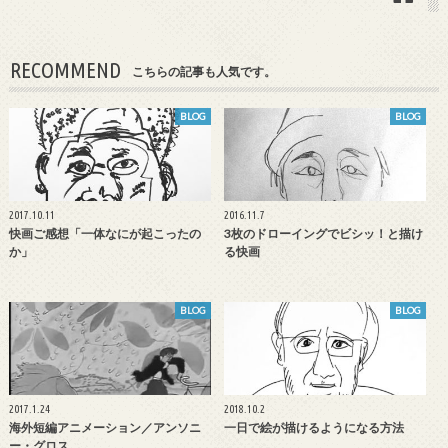
RECOMMEND
こちらの記事も人気です。
BLOG
BLOG
2017.10.11
2016.11.7
快画ご感想「一体なにが起こったの
3枚のドローイングでビシッ！と描け
か」
る快画
BLOG
BLOG
2017.1.24
2018.10.2
海外短編アニメーション／アンソニ
一日で絵が描けるようになる方法
ー・グロス