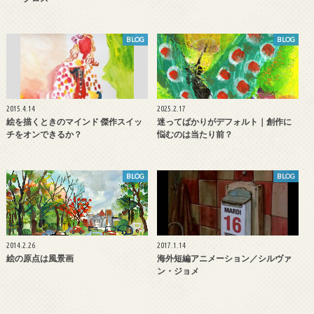
BLOG
BLOG
2015.4.14
2025.2.17
絵を描くときのマインド 傑作スイッ
迷ってばかりがデフォルト｜創作に
チをオンできるか？
悩むのは当たり前？
BLOG
BLOG
2014.2.26
2017.1.14
絵の原点は風景画
海外短編アニメーション／シルヴァ
ン・ジョメ