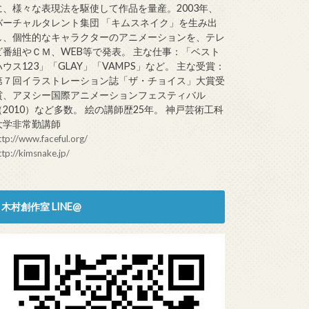
に、様々な表現法を駆使して作品を量産。2003年、
バーチャルタレント集団 「キムスネイク」を生み出
し、個性的なキャラクターのアニメーションを、テレ
ビ番組やＣＭ、WEB等で発表。 主な仕事：「ベスト
ハウス123」「GLAY」「VAMPS」など。 主な受賞：
第７回イラストレーション誌「ザ・チョイス」大賞受
賞、アヌシー国際アニメーションフェスティバル
（2010）など多数。 絵の講師歴25年。 神戸芸術工科
大学非常勤講師
ttp://www.faceful.org/
ttp://kimsnake.jp/
木村創作室 LINE@