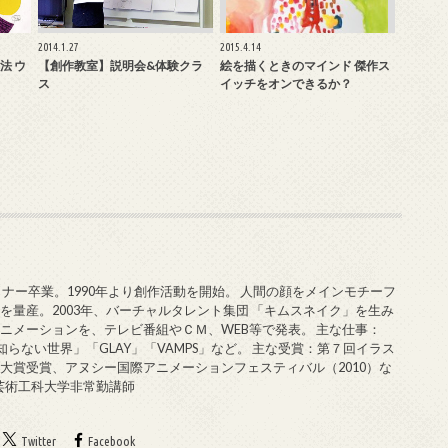
2014.1.27
2015.4.14
法 ウ
【創作教室】説明会&体験クラ
絵を描くときのマインド 傑作ス
ス
イッチをオンできるか？
ミナー卒業。1990年より創作活動を開始。 人間の顔をメインモチーフ
を量産。2003年、バーチャルタレント集団 「キムスネイク」を生み
ニメーションを、テレビ番組やＣＭ、WEB等で発表。 主な仕事：
知らない世界」「GLAY」「VAMPS」など。 主な受賞：第７回イラス
大賞受賞、アヌシー国際アニメーションフェスティバル（2010）な
戸芸術工科大学非常勤講師
Twitter
Facebook