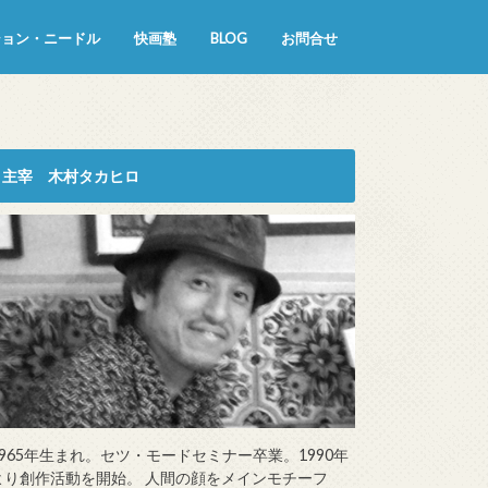
ション・ニードル
快画塾
BLOG
お問合せ
主宰 木村タカヒロ
1965年生まれ。セツ・モードセミナー卒業。1990年
より創作活動を開始。 人間の顔をメインモチーフ