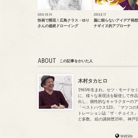
2016.10.14
2016.8.17
快画で開花！広島クラス・ゆり
脳に頼らないアイデア発想
さんの超絶ドローイング
ナギイヌ的アプローチ
ABOUT
この記事をかいた人
木村タカヒロ
1965年生まれ。セツ・モードセ
に、様々な表現法を駆使して作品
出し、個性的なキャラクターのア
「ベストハウス123」「マツコの
トレーション誌「ザ・チョイス」
ど多数。 絵の講師歴25年。 神
WebSite