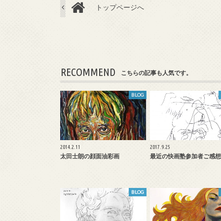
トップページへ
RECOMMEND
こちらの記事も人気です。
BLOG
2014.2.11
2017.9.25
太田士朗の顔面油彩画
最近の快画塾参加者ご感想
BLOG