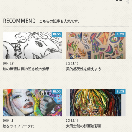
RECOMMEND
こちらの記事も人気です。
BLOG
BLOG
2014.6.21
2020.1.16
絵の練習法 顔の逆さ絵の効果
美的感受性を鍛えよう
BLOG
BLOG
2019.1.1
2014.2.11
絵をライフワークに
太田士朗の顔面油彩画