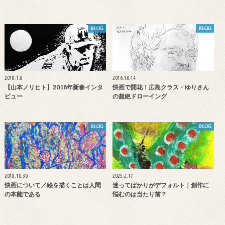
BLOG
BLOG
2018.1.8
2016.10.14
【山本ノリヒト】2018年新春インタ
快画で開花！広島クラス・ゆりさん
ビュー
の超絶ドローイング
BLOG
BLOG
2018.10.30
2025.2.17
快画について／絵を描くことは人間
迷ってばかりがデフォルト｜創作に
の本能である
悩むのは当たり前？