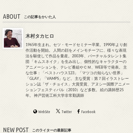
ABOUT
この記事をかいた人
木村タカヒロ
1965年生まれ。セツ・モードセミナー卒業。1990年より創
作活動を開始。 人間の顔をメインモチーフに、様々な表現
法を駆使して作品を量産。2003年、バーチャルタレント集
団 「キムスネイク」を生み出し、個性的なキャラクターの
アニメーションを、テレビ番組やＣＭ、WEB等で発表。 主
な仕事：「ベストハウス123」「マツコの知らない世界」
「GLAY」「VAMPS」など。 主な受賞：第７回イラストレー
ション誌「ザ・チョイス」大賞受賞、アヌシー国際アニメー
ションフェスティバル（2010）など多数。 絵の講師歴25
年。 神戸芸術工科大学非常勤講師
WebSite
Twitter
Facebook
NEW POST
このライターの最新記事