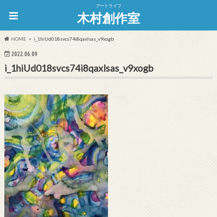
アートライフ
木村創作室
HOME
i_1hiUd018svcs74i8qaxlsas_v9xogb
2022.06.09
i_1hiUd018svcs74i8qaxlsas_v9xogb