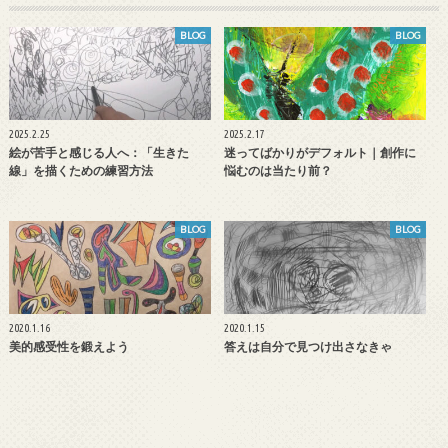
BLOG
BLOG
2025.2.25
2025.2.17
絵が苦手と感じる人へ：「生きた
迷ってばかりがデフォルト｜創作に
線」を描くための練習方法
悩むのは当たり前？
BLOG
BLOG
2020.1.16
2020.1.15
美的感受性を鍛えよう
答えは自分で見つけ出さなきゃ