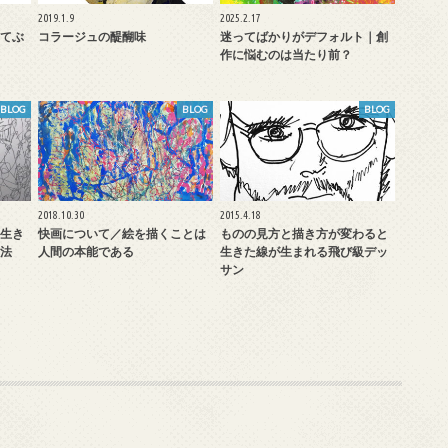
2019.1.9
2025.2.17
てぶ
コラージュの醍醐味
迷ってばかりがデフォルト｜創
作に悩むのは当たり前？
BLOG
BLOG
BLOG
2018.10.30
2015.4.18
生き
快画について／絵を描くことは
ものの見方と描き方が変わると
法
人間の本能である
生きた線が生まれる飛び級デッ
サン