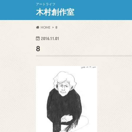
アートライフ
木村創作室
HOME
8
2016.11.01
8