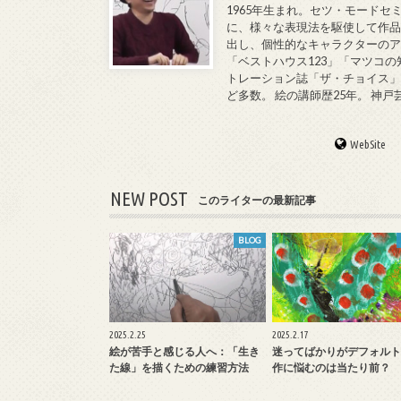
1965年生まれ。セツ・モードセ
に、様々な表現法を駆使して作品
出し、個性的なキャラクターのア
「ベストハウス123」「マツコの
トレーション誌「ザ・チョイス」
ど多数。 絵の講師歴25年。 神
WebSite
NEW POST
このライターの最新記事
BLOG
2025.2.25
2025.2.17
絵が苦手と感じる人へ：「生き
迷ってばかりがデフォルト
た線」を描くための練習方法
作に悩むのは当たり前？