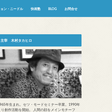
ション・ニードル
快画塾
BLOG
お問合せ
主宰 木村タカヒロ
1965年生まれ。セツ・モードセミナー卒業。1990年
より創作活動を開始。 人間の顔をメインモチーフ