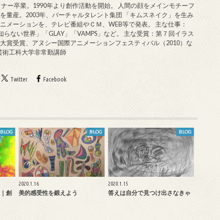
ミナー卒業。1990年より創作活動を開始。 人間の顔をメインモチーフ
を量産。2003年、バーチャルタレント集団 「キムスネイク」を生み
ニメーションを、テレビ番組やＣＭ、WEB等で発表。 主な仕事：
知らない世界」「GLAY」「VAMPS」など。 主な受賞：第７回イラス
大賞受賞、アヌシー国際アニメーションフェスティバル（2010）な
戸芸術工科大学非常勤講師
Twitter
Facebook
BLOG
BLOG
BLOG
2020.1.16
2020.1.15
｜創
美的感受性を鍛えよう
答えは自分で見つけ出さなきゃ