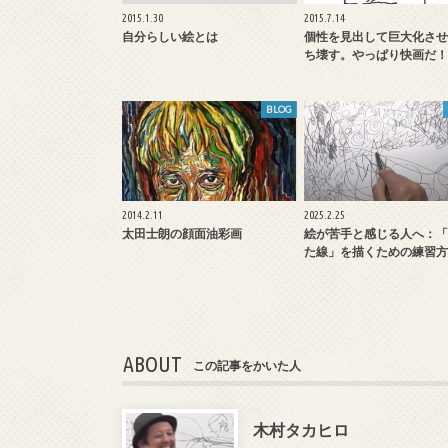
2015.1.30
2015.7.14
自分らしい絵とは
個性を見出して巨大化させ
ち壊す。やっぱり快画だ！
BLOG
2014.2.11
2025.2.25
太田士朗の顔面油彩画
絵が苦手と感じる人へ：「
た線」を描くための練習方
ABOUT
この記事をかいた人
木村タカヒロ