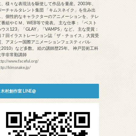
に、様々な表現法を駆使して作品を量産。2003年、
バーチャルタレント集団 「キムスネイク」を生み出
し、個性的なキャラクターのアニメーションを、テレ
ビ番組やＣＭ、WEB等で発表。 主な仕事：「ベスト
ハウス123」「GLAY」「VAMPS」など。 主な受賞：
第７回イラストレーション誌「ザ・チョイス」大賞受
賞、アヌシー国際アニメーションフェスティバル
（2010）など多数。 絵の講師歴25年。 神戸芸術工科
大学非常勤講師
ttp://www.faceful.org/
ttp://kimsnake.jp/
木村創作室 LINE@