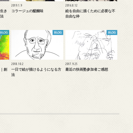
2019.1.9
2016.8.12
生き
コラージュの醍醐味
絵を自由に描くために必要な不
法
自由な枠
BLOG
BLOG
BLOG
2018.10.2
2017.9.25
｜創
一日で絵が描けるようになる方
最近の快画塾参加者ご感想
法