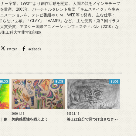
ミナー卒業。1990年より創作活動を開始。 人間の顔をメインモチーフ
を量産。2003年、バーチャルタレント集団 「キムスネイク」を生み
ニメーションを、テレビ番組やＣＭ、WEB等で発表。 主な仕事：
知らない世界」「GLAY」「VAMPS」など。 主な受賞：第７回イラス
大賞受賞、アヌシー国際アニメーションフェスティバル（2010）な
戸芸術工科大学非常勤講師
Twitter
Facebook
BLOG
BLOG
BLOG
2020.1.16
2020.1.15
｜創
美的感受性を鍛えよう
答えは自分で見つけ出さなきゃ