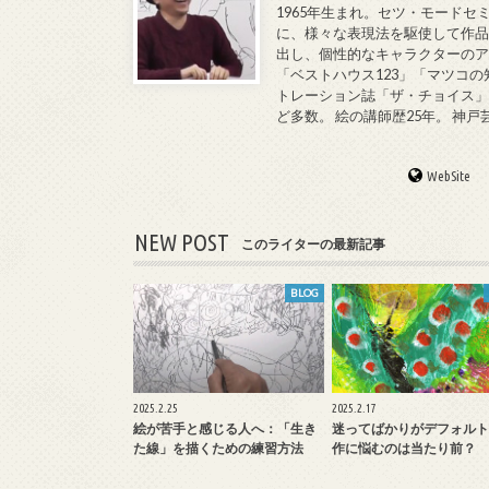
1965年生まれ。セツ・モードセ
に、様々な表現法を駆使して作品
出し、個性的なキャラクターのア
「ベストハウス123」「マツコの
トレーション誌「ザ・チョイス」
ど多数。 絵の講師歴25年。 神
WebSite
NEW POST
このライターの最新記事
BLOG
2025.2.25
2025.2.17
絵が苦手と感じる人へ：「生き
迷ってばかりがデフォルト
た線」を描くための練習方法
作に悩むのは当たり前？