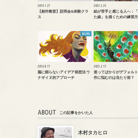
2014.1.27
2025.2.25
【創作教室】説明会&体験クラ
絵が苦手と感じる人へ：「
ス
た線」を描くための練習方
BLOG
2016.8.17
2025.2.17
脳に頼らないアイデア発想法 ウ
迷ってばかりがデフォルト
ナギイヌ的アプローチ
作に悩むのは当たり前？
ABOUT
この記事をかいた人
木村タカヒロ