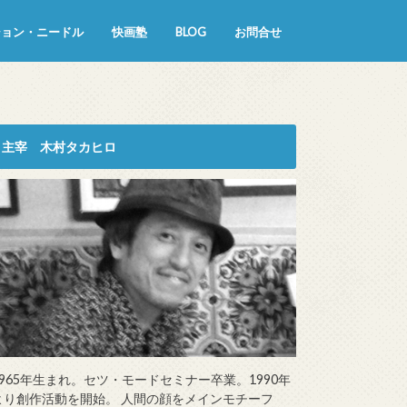
ション・ニードル
快画塾
BLOG
お問合せ
主宰 木村タカヒロ
1965年生まれ。セツ・モードセミナー卒業。1990年
より創作活動を開始。 人間の顔をメインモチーフ