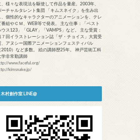
に、様々な表現法を駆使して作品を量産。2003年、
バーチャルタレント集団 「キムスネイク」を生み出
し、個性的なキャラクターのアニメーションを、テレ
ビ番組やＣＭ、WEB等で発表。 主な仕事：「ベスト
ハウス123」「GLAY」「VAMPS」など。 主な受賞：
第７回イラストレーション誌「ザ・チョイス」大賞受
賞、アヌシー国際アニメーションフェスティバル
（2010）など多数。 絵の講師歴25年。 神戸芸術工科
大学非常勤講師
ttp://www.faceful.org/
ttp://kimsnake.jp/
木村創作室 LINE@