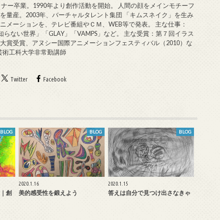
ミナー卒業。1990年より創作活動を開始。 人間の顔をメインモチーフ
を量産。2003年、バーチャルタレント集団 「キムスネイク」を生み
ニメーションを、テレビ番組やＣＭ、WEB等で発表。 主な仕事：
知らない世界」「GLAY」「VAMPS」など。 主な受賞：第７回イラス
大賞受賞、アヌシー国際アニメーションフェスティバル（2010）な
戸芸術工科大学非常勤講師
Twitter
Facebook
BLOG
BLOG
BLOG
2020.1.16
2020.1.15
｜創
美的感受性を鍛えよう
答えは自分で見つけ出さなきゃ