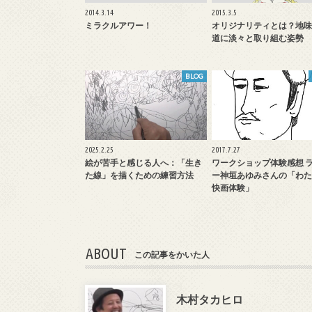
2014.3.14
2015.3.5
ミラクルアワー！
オリジナリティとは？地味
道に淡々と取り組む姿勢
BLOG
2025.2.25
2017.7.27
絵が苦手と感じる人へ：「生き
ワークショップ体験感想 
た線」を描くための練習方法
ー神垣あゆみさんの「わた
快画体験」
ABOUT
この記事をかいた人
木村タカヒロ