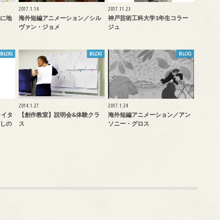
2017.1.14
2017.11.23
に地
海外短編アニメーション／シル
神戸芸術工科大学1年生コラー
ヴァン・ジョメ
ジュ
BLOG
BLOG
BLOG
2014.1.27
2017.1.24
ライタ
【創作教室】説明会&体験クラ
海外短編アニメーション／アン
しの
ス
ソニー・グロス