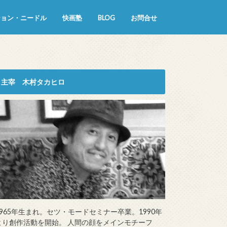
ション・ニードル
快画塾
BLOG
お問合せ
主宰 木村タカヒロ
1965年生まれ。セツ・モードセミナー卒業。1990年
より創作活動を開始。 人間の顔をメインモチーフ