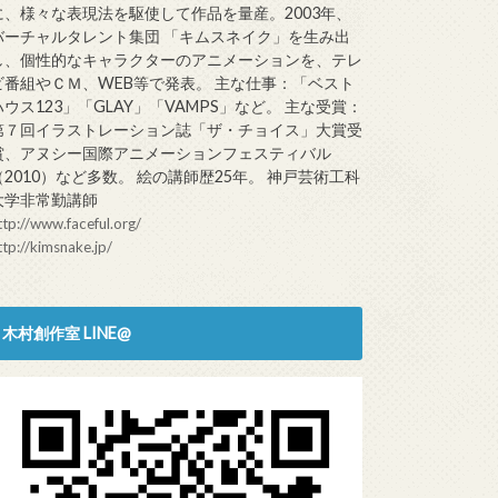
に、様々な表現法を駆使して作品を量産。2003年、
バーチャルタレント集団 「キムスネイク」を生み出
し、個性的なキャラクターのアニメーションを、テレ
ビ番組やＣＭ、WEB等で発表。 主な仕事：「ベスト
ハウス123」「GLAY」「VAMPS」など。 主な受賞：
第７回イラストレーション誌「ザ・チョイス」大賞受
賞、アヌシー国際アニメーションフェスティバル
（2010）など多数。 絵の講師歴25年。 神戸芸術工科
大学非常勤講師
ttp://www.faceful.org/
ttp://kimsnake.jp/
木村創作室 LINE@