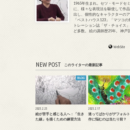
1965年生まれ。セツ・モードセ
に、様々な表現法を駆使して作品
出し、個性的なキャラクターのア
「ベストハウス123」「マツコの
トレーション誌「ザ・チョイス」
ど多数。 絵の講師歴25年。 神
WebSite
NEW POST
このライターの最新記事
BLOG
2025.2.25
2025.2.17
絵が苦手と感じる人へ：「生き
迷ってばかりがデフォルト
た線」を描くための練習方法
作に悩むのは当たり前？