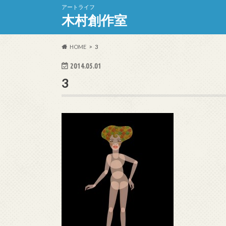
アートライフ
木村創作室
HOME
3
2014.05.01
3