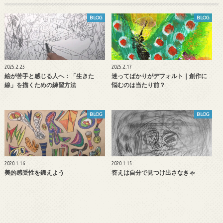
BLOG
BLOG
2025.2.25
2025.2.17
絵が苦手と感じる人へ：「生きた
迷ってばかりがデフォルト｜創作に
線」を描くための練習方法
悩むのは当たり前？
BLOG
BLOG
2020.1.16
2020.1.15
美的感受性を鍛えよう
答えは自分で見つけ出さなきゃ