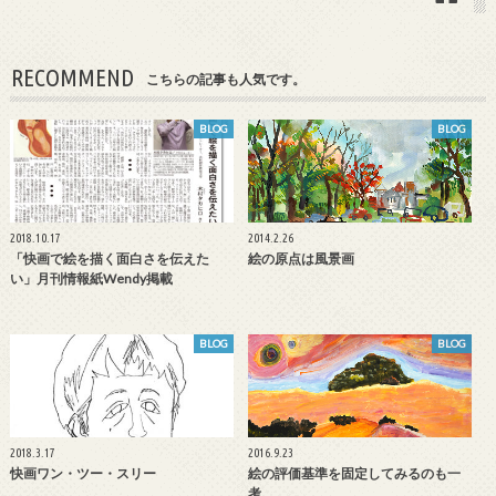
RECOMMEND
こちらの記事も人気です。
BLOG
BLOG
2018.10.17
2014.2.26
「快画で絵を描く面白さを伝えた
絵の原点は風景画
い」月刊情報紙Wendy掲載
BLOG
BLOG
2018.3.17
2016.9.23
快画ワン・ツー・スリー
絵の評価基準を固定してみるのも一
考