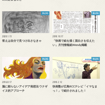
BLOG
BLOG
2020.1.15
2018.10.17
答えは自分で見つけ出さなきゃ
「快画で絵を描く面白さを伝えた
い」月刊情報紙Wendy掲載
BLOG
BLOG
2016.8.17
2018.2.12
脳に頼らないアイデア発想法 ウナギ
快画塾が広島RCCテレビ「イマなま
イヌ的アプローチ
っ！」で紹介されました！