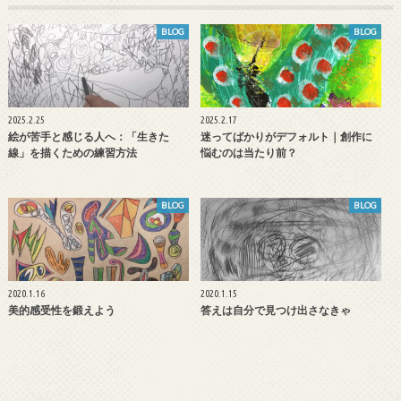
BLOG
BLOG
2025.2.25
2025.2.17
絵が苦手と感じる人へ：「生きた
迷ってばかりがデフォルト｜創作に
線」を描くための練習方法
悩むのは当たり前？
BLOG
BLOG
2020.1.16
2020.1.15
美的感受性を鍛えよう
答えは自分で見つけ出さなきゃ