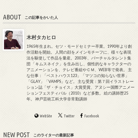
ABOUT
この記事をかいた人
木村タカヒロ
1965年生まれ。セツ・モードセミナー卒業。1990年より創
作活動を開始。 人間の顔をメインモチーフに、様々な表現
法を駆使して作品を量産。2003年、バーチャルタレント集
団 「キムスネイク」を生み出し、個性的なキャラクターの
アニメーションを、テレビ番組やＣＭ、WEB等で発表。 主
な仕事：「ベストハウス123」「マツコの知らない世界」
「GLAY」「VAMPS」など。 主な受賞：第７回イラストレー
ション誌「ザ・チョイス」大賞受賞、アヌシー国際アニメー
ションフェスティバル（2010）など多数。 絵の講師歴25
年。 神戸芸術工科大学非常勤講師
WebSite
Twitter
Facebook
NEW POST
このライターの最新記事