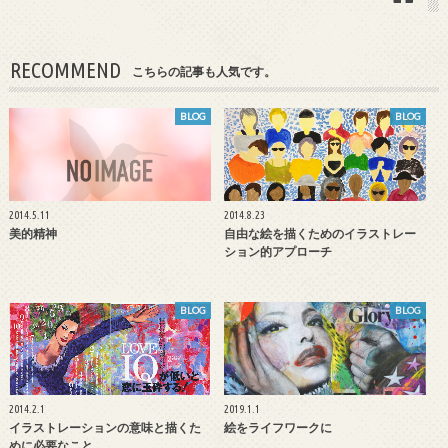
RECOMMEND
こちらの記事も人気です。
BLOG
BLOG
2014.5.11
2014.8.23
美的精神
自由な絵を描くためのイラストレー
ション的アプローチ
BLOG
BLOG
2014.2.1
2019.1.1
イラストレーションの意味と描くた
絵をライフワークに
めに必要なこと