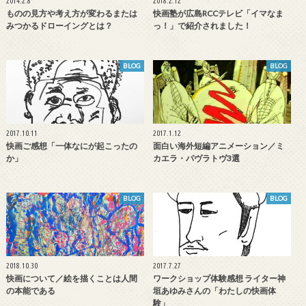
2014.2.8
2018.2.12
ものの見方や考え方が変わるまたは
快画塾が広島RCCテレビ「イマなま
みつかるドローイングとは？
っ！」で紹介されました！
BLOG
BLOG
2017.10.11
2017.1.12
快画ご感想「一体なにが起こったの
面白い海外短編アニメーション／ミ
か」
カエラ・パヴラトヴ3選
BLOG
BLOG
2018.10.30
2017.7.27
快画について／絵を描くことは人間
ワークショップ体験感想 ライター神
の本能である
垣あゆみさんの「わたしの快画体
験」