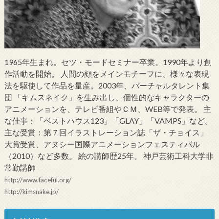
1965年生まれ。セツ・モードセミナー卒業。1990年より創
作活動を開始。 人間の顔をメインモチーフに、様々な表現
法を駆使して作品を量産。2003年、バーチャルタレント集
団 「キムスネイク」を生み出し、個性的なキャラクターの
アニメーションを、テレビ番組やＣＭ、WEB等で発表。 主
な仕事：「ベストハウス123」「GLAY」「VAMPS」など。
主な受賞：第７回イラストレーション誌「ザ・チョイス」
大賞受賞、アヌシー国際アニメーションフェスティバル
（2010）など多数。 絵の講師歴25年。 神戸芸術工科大学非
常勤講師
http://www.faceful.org/
http://kimsnake.jp/