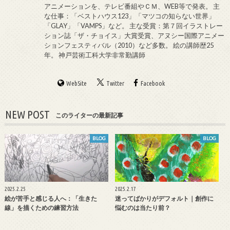
アニメーションを、テレビ番組やＣＭ、WEB等で発表。 主
な仕事：「ベストハウス123」「マツコの知らない世界」
「GLAY」「VAMPS」など。 主な受賞：第７回イラストレー
ション誌「ザ・チョイス」大賞受賞、アヌシー国際アニメー
ションフェスティバル（2010）など多数。 絵の講師歴25
年。 神戸芸術工科大学非常勤講師
WebSite
Twitter
Facebook
NEW POST
このライターの最新記事
BLOG
BLOG
2025.2.25
2025.2.17
絵が苦手と感じる人へ：「生きた
迷ってばかりがデフォルト｜創作に
線」を描くための練習方法
悩むのは当たり前？