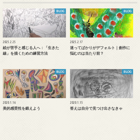
BLOG
BLOG
2025.2.25
2025.2.17
絵が苦手と感じる人へ：「生きた
迷ってばかりがデフォルト｜創作に
線」を描くための練習方法
悩むのは当たり前？
BLOG
BLOG
2020.1.16
2020.1.15
美的感受性を鍛えよう
答えは自分で見つけ出さなきゃ