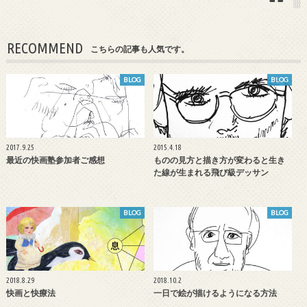
RECOMMEND
こちらの記事も人気です。
BLOG
BLOG
2017.9.25
2015.4.18
最近の快画塾参加者ご感想
ものの見方と描き方が変わると生き
た線が生まれる飛び級デッサン
BLOG
BLOG
2018.8.29
2018.10.2
快画と快療法
一日で絵が描けるようになる方法