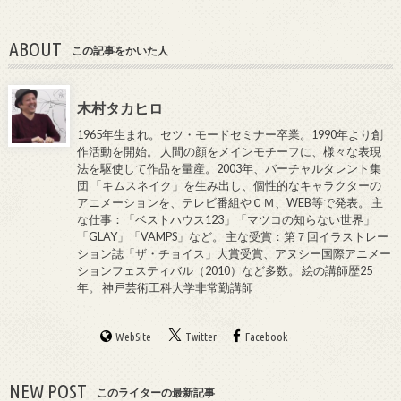
ABOUT
この記事をかいた人
木村タカヒロ
1965年生まれ。セツ・モードセミナー卒業。1990年より創
作活動を開始。 人間の顔をメインモチーフに、様々な表現
法を駆使して作品を量産。2003年、バーチャルタレント集
団 「キムスネイク」を生み出し、個性的なキャラクターの
アニメーションを、テレビ番組やＣＭ、WEB等で発表。 主
な仕事：「ベストハウス123」「マツコの知らない世界」
「GLAY」「VAMPS」など。 主な受賞：第７回イラストレー
ション誌「ザ・チョイス」大賞受賞、アヌシー国際アニメー
ションフェスティバル（2010）など多数。 絵の講師歴25
年。 神戸芸術工科大学非常勤講師
WebSite
Twitter
Facebook
NEW POST
このライターの最新記事