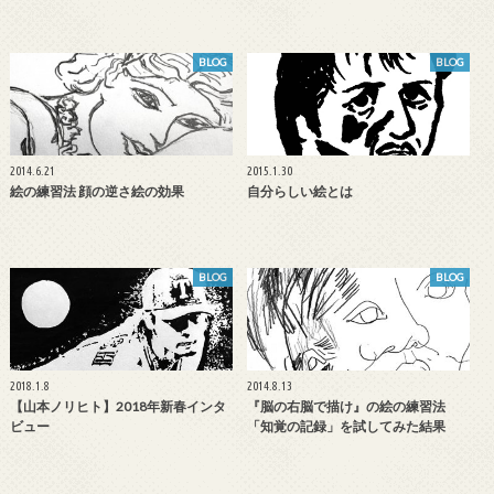
BLOG
BLOG
2014.6.21
2015.1.30
絵の練習法 顔の逆さ絵の効果
自分らしい絵とは
BLOG
BLOG
2018.1.8
2014.8.13
【山本ノリヒト】2018年新春インタ
『脳の右脳で描け』の絵の練習法
ビュー
「知覚の記録」を試してみた結果