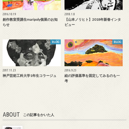
2016.10.19
2018.1.8
創作教室受講生maripoly個展のお知
【山本ノリヒト】2018年新春インタ
らせ
ビュー
BLOG
BLOG
2017.11.23
2016.9.23
神戸芸術工科大学1年生コラージュ
絵の評価基準を固定してみるのも一
考
ABOUT
この記事をかいた人