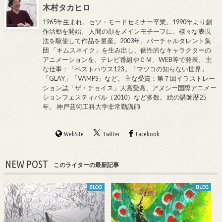
木村タカヒロ
1965年生まれ。セツ・モードセミナー卒業。1990年より創
作活動を開始。 人間の顔をメインモチーフに、様々な表現
法を駆使して作品を量産。2003年、バーチャルタレント集
団 「キムスネイク」を生み出し、個性的なキャラクターの
アニメーションを、テレビ番組やＣＭ、WEB等で発表。 主
な仕事：「ベストハウス123」「マツコの知らない世界」
「GLAY」「VAMPS」など。 主な受賞：第７回イラストレー
ション誌「ザ・チョイス」大賞受賞、アヌシー国際アニメー
ションフェスティバル（2010）など多数。 絵の講師歴25
年。 神戸芸術工科大学非常勤講師
WebSite
Twitter
Facebook
NEW POST
このライターの最新記事
BLOG
BLOG