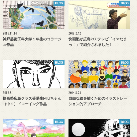
BLOG
BLOG
2016.11.14
2018.2.12
神戸芸術工科大学１年生のコラージ
快画塾が広島RCCテレビ「イマなま
ュ作品
っ！」で紹介されました！
BLOG
BLOG
2016.3.1
2014.8.23
快画塾広島クラス受講生MIUちゃん
自由な絵を描くためのイラストレー
（中１）ドローイング作品
ション的アプローチ
BLOG
BLOG