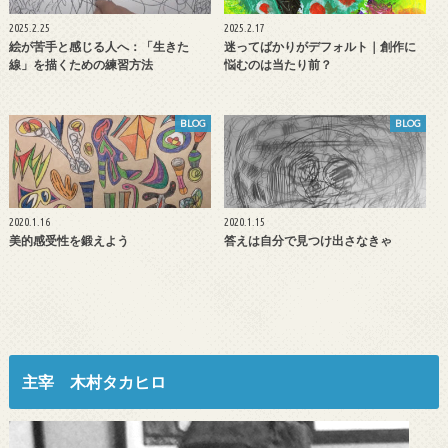
2025.2.25
2025.2.17
絵が苦手と感じる人へ：「生きた
迷ってばかりがデフォルト｜創作に
線」を描くための練習方法
悩むのは当たり前？
BLOG
BLOG
2020.1.16
2020.1.15
美的感受性を鍛えよう
答えは自分で見つけ出さなきゃ
主宰 木村タカヒロ