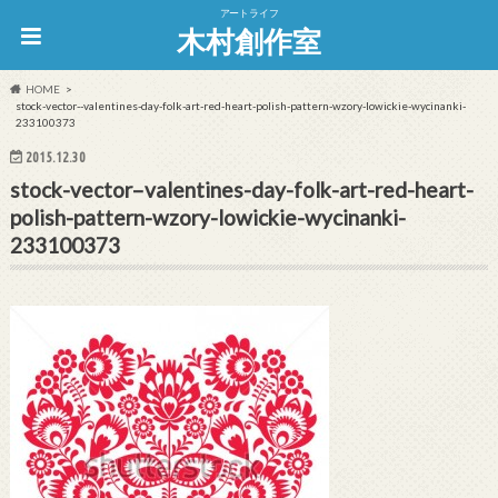
アートライフ
木村創作室
HOME
stock-vector--valentines-day-folk-art-red-heart-polish-pattern-wzory-lowickie-wycinanki-
233100373
2015.12.30
stock-vector–valentines-day-folk-art-red-heart-
polish-pattern-wzory-lowickie-wycinanki-
233100373