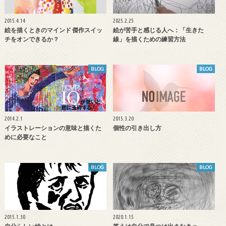
2015.4.14
2025.2.25
絵を描くときのマインド 傑作スイッ
絵が苦手と感じる人へ：「生きた
チをオンできるか？
線」を描くための練習方法
BLOG
BLOG
2014.2.1
2015.3.20
イラストレーションの意味と描くた
個性の引き出し方
めに必要なこと
BLOG
BLOG
2015.1.30
2020.1.15