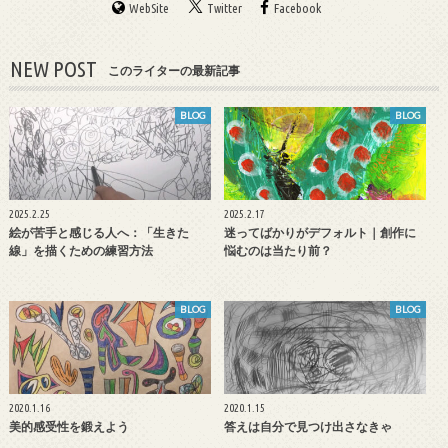
WebSite
Twitter
Facebook
NEW POST
このライターの最新記事
BLOG
BLOG
2025.2.25
2025.2.17
絵が苦手と感じる人へ：「生きた
迷ってばかりがデフォルト｜創作に
線」を描くための練習方法
悩むのは当たり前？
BLOG
BLOG
2020.1.16
2020.1.15
美的感受性を鍛えよう
答えは自分で見つけ出さなきゃ