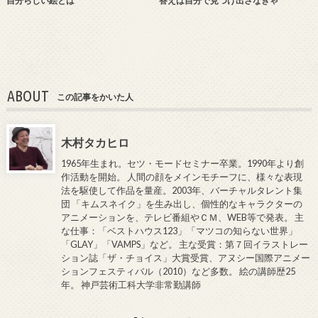
自分らしい絵とは
答えは自分で見つけ出さなきゃ
ABOUT
この記事をかいた人
木村タカヒロ
1965年生まれ。セツ・モードセミナー卒業。1990年より創
作活動を開始。 人間の顔をメインモチーフに、様々な表現
法を駆使して作品を量産。2003年、バーチャルタレント集
団 「キムスネイク」を生み出し、個性的なキャラクターの
アニメーションを、テレビ番組やＣＭ、WEB等で発表。 主
な仕事：「ベストハウス123」「マツコの知らない世界」
「GLAY」「VAMPS」など。 主な受賞：第７回イラストレー
ション誌「ザ・チョイス」大賞受賞、アヌシー国際アニメー
ションフェスティバル（2010）など多数。 絵の講師歴25
年。 神戸芸術工科大学非常勤講師