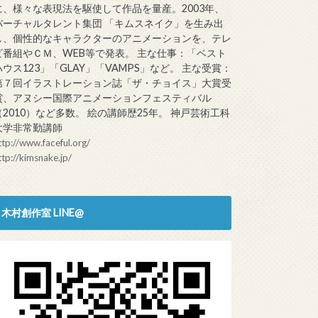
に、様々な表現法を駆使して作品を量産。2003年、
バーチャルタレント集団 「キムスネイク」を生み出
し、個性的なキャラクターのアニメーションを、テレ
ビ番組やＣＭ、WEB等で発表。 主な仕事：「ベスト
ハウス123」「GLAY」「VAMPS」など。 主な受賞：
第７回イラストレーション誌「ザ・チョイス」大賞受
賞、アヌシー国際アニメーションフェスティバル
（2010）など多数。 絵の講師歴25年。 神戸芸術工科
大学非常勤講師
ttp://www.faceful.org/
ttp://kimsnake.jp/
木村創作室 LINE@