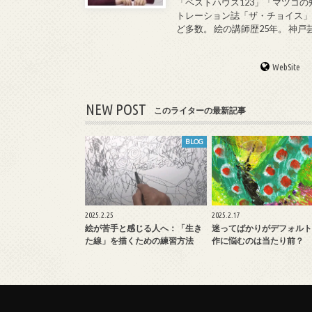
「ベストハウス123」「マツコの
トレーション誌「ザ・チョイス」
ど多数。 絵の講師歴25年。 神
WebSite
NEW POST
このライターの最新記事
BLOG
2025.2.25
2025.2.17
絵が苦手と感じる人へ：「生き
迷ってばかりがデフォルト
た線」を描くための練習方法
作に悩むのは当たり前？