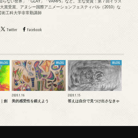
知らない世界」「GLAY」「VAMPS」など。 主な受賞：第７回イラス
大賞受賞、アヌシー国際アニメーションフェスティバル（2010）な
戸芸術工科大学非常勤講師
Twitter
Facebook
BLOG
BLOG
BLOG
2020.1.16
2020.1.15
｜創
美的感受性を鍛えよう
答えは自分で見つけ出さなきゃ