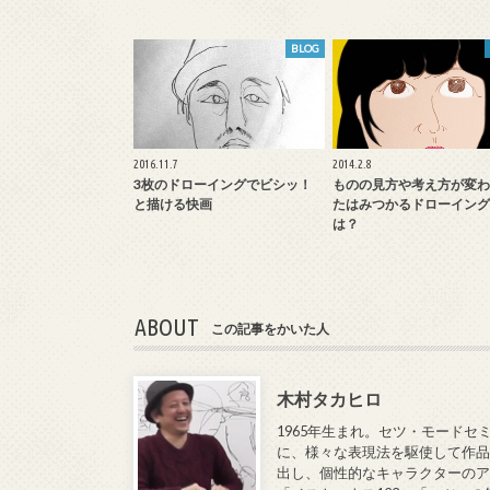
BLOG
2016.11.7
2014.2.8
3枚のドローイングでビシッ！
ものの見方や考え方が変わ
と描ける快画
たはみつかるドローイング
は？
ABOUT
この記事をかいた人
木村タカヒロ
1965年生まれ。セツ・モードセ
に、様々な表現法を駆使して作品
出し、個性的なキャラクターのア