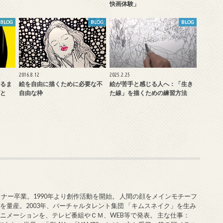
快画体験」
BLOG
BLOG
BLOG
2016.8.12
2025.2.25
るま
絵を自由に描くために必要な不
絵が苦手と感じる人へ：「生き
と
自由な枠
た線」を描くための練習方法
ミナー卒業。1990年より創作活動を開始。 人間の顔をメインモチーフ
を量産。2003年、バーチャルタレント集団 「キムスネイク」を生み
ニメーションを、テレビ番組やＣＭ、WEB等で発表。 主な仕事：