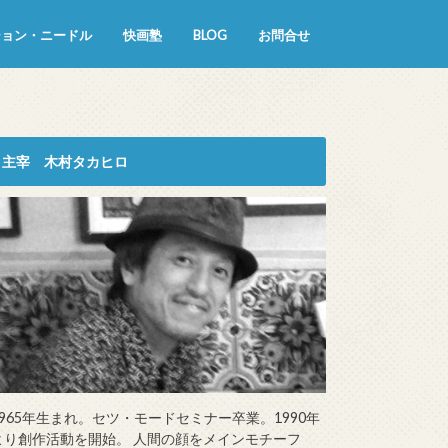
ション・ニードル
快画塾
BLOG
お問合せ
主宰 木村タカヒロ
1965年生まれ。セツ・モードセミナー卒業。1990年
より創作活動を開始。 人間の顔をメインモチーフ