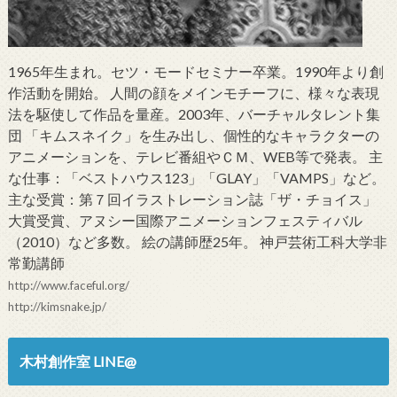
1965年生まれ。セツ・モードセミナー卒業。1990年より創
作活動を開始。 人間の顔をメインモチーフに、様々な表現
法を駆使して作品を量産。2003年、バーチャルタレント集
団 「キムスネイク」を生み出し、個性的なキャラクターの
アニメーションを、テレビ番組やＣＭ、WEB等で発表。 主
な仕事：「ベストハウス123」「GLAY」「VAMPS」など。
主な受賞：第７回イラストレーション誌「ザ・チョイス」
大賞受賞、アヌシー国際アニメーションフェスティバル
（2010）など多数。 絵の講師歴25年。 神戸芸術工科大学非
常勤講師
http://www.faceful.org/
http://kimsnake.jp/
木村創作室 LINE@