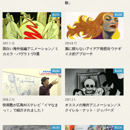
験」
BLOG
BLOG
2017.1.12
2016.8.17
面白い海外短編アニメーション／ミ
脳に頼らないアイデア発想法 ウナギ
カエラ・パヴラトヴ3選
イヌ的アプローチ
BLOG
BLOG
2018.2.12
2017.2.5
快画塾が広島RCCテレビ「イマなま
オススメの海外アニメーション／ス
っ！」で紹介されました！
クイレル・ナット・ジッパーズ
BLOG
BLOG