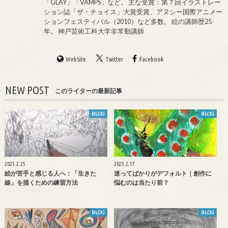
「GLAY」「VAMPS」など。 主な受賞：第７回イラストレー
ション誌「ザ・チョイス」大賞受賞、アヌシー国際アニメー
ションフェスティバル（2010）など多数。 絵の講師歴25
年。 神戸芸術工科大学非常勤講師
WebSite
Twitter
Facebook
NEW POST
このライターの最新記事
BLOG
BLOG
2025.2.25
2025.2.17
絵が苦手と感じる人へ：「生きた
迷ってばかりがデフォルト｜創作に
線」を描くための練習方法
悩むのは当たり前？
BLOG
BLOG