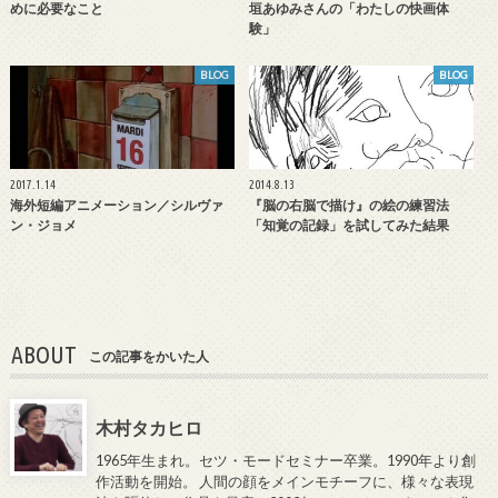
めに必要なこと
垣あゆみさんの「わたしの快画体
験」
BLOG
BLOG
2017.1.14
2014.8.13
海外短編アニメーション／シルヴァ
『脳の右脳で描け』の絵の練習法
ン・ジョメ
「知覚の記録」を試してみた結果
ABOUT
この記事をかいた人
木村タカヒロ
1965年生まれ。セツ・モードセミナー卒業。1990年より創
作活動を開始。 人間の顔をメインモチーフに、様々な表現