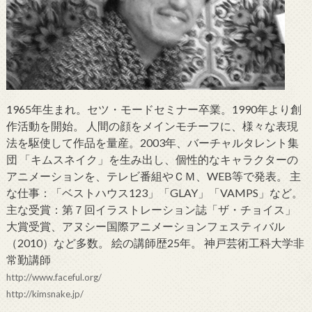
1965年生まれ。セツ・モードセミナー卒業。1990年より創
作活動を開始。 人間の顔をメインモチーフに、様々な表現
法を駆使して作品を量産。2003年、バーチャルタレント集
団 「キムスネイク」を生み出し、個性的なキャラクターの
アニメーションを、テレビ番組やＣＭ、WEB等で発表。 主
な仕事：「ベストハウス123」「GLAY」「VAMPS」など。
主な受賞：第７回イラストレーション誌「ザ・チョイス」
大賞受賞、アヌシー国際アニメーションフェスティバル
（2010）など多数。 絵の講師歴25年。 神戸芸術工科大学非
常勤講師
http://www.faceful.org/
http://kimsnake.jp/