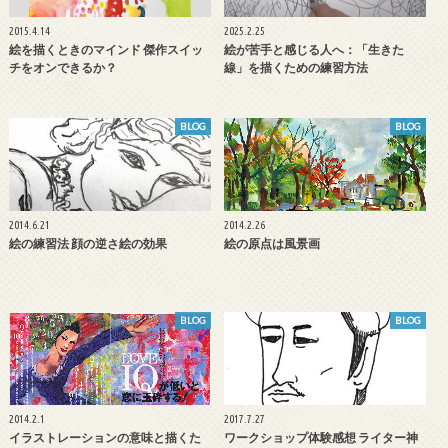
2015.4.14
2025.2.25
絵を描くときのマインド 傑作スイッ
絵が苦手と感じる人へ：「生きた
チをオンできるか？
線」を描くための練習方法
BLOG
BLOG
2014.6.21
2014.2.26
絵の練習法 顔の逆さ絵の効果
絵の原点は風景画
BLOG
BLOG
2014.2.1
2017.7.27
イラストレーションの意味と描くた
ワークショップ体験感想 ライター神