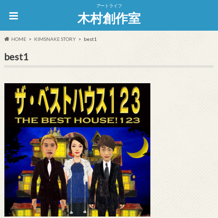
アートライフ
木村創作室
HOME
KIMSNAKE STORY
best1
best1