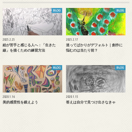
BLOG
BLOG
2025.2.25
2025.2.17
絵が苦手と感じる人へ：「生きた
迷ってばかりがデフォルト｜創作に
線」を描くための練習方法
悩むのは当たり前？
BLOG
BLOG
2020.1.16
2020.1.15
美的感受性を鍛えよう
答えは自分で見つけ出さなきゃ