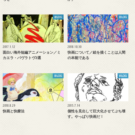
BLOG
BLOG
2017.1.12
2018.10.30
面白い海外短編アニメーション／ミ
快画について／絵を描くことは人間
カエラ・パヴラトヴ3選
の本能である
BLOG
BLOG
2018.8.29
2015.7.14
快画と快療法
個性を見出して巨大化させてぶち壊
す。やっぱり快画だ！