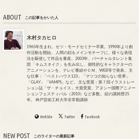
ABOUT
この記事をかいた人
木村タカヒロ
1965年生まれ。セツ・モードセミナー卒業。1990年より創
作活動を開始。 人間の顔をメインモチーフに、様々な表現
法を駆使して作品を量産。2003年、バーチャルタレント集
団 「キムスネイク」を生み出し、個性的なキャラクターの
アニメーションを、テレビ番組やＣＭ、WEB等で発表。 主
な仕事：「ベストハウス123」「マツコの知らない世界」
「GLAY」「VAMPS」など。 主な受賞：第７回イラストレー
ション誌「ザ・チョイス」大賞受賞、アヌシー国際アニメー
ションフェスティバル（2010）など多数。 絵の講師歴25
年。 神戸芸術工科大学非常勤講師
WebSite
Twitter
Facebook
NEW POST
このライターの最新記事