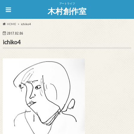
アートライフ
木村創作室
HOME
ichiko4
2017.02.06
ichiko4