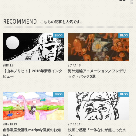
RECOMMEND
こちらの記事も人気です。
BLOG
BLOG
2018.1.8
2017.1.19
【山本ノリヒト】2018年新春インタ
海外短編アニメーション／フレデリ
ビュー
ック・バック5選
BLOG
BLOG
2016.10.19
2017.10.11
創作教室受講生maripoly個展のお知
快画ご感想「一体なにが起こったの
らせ
か」