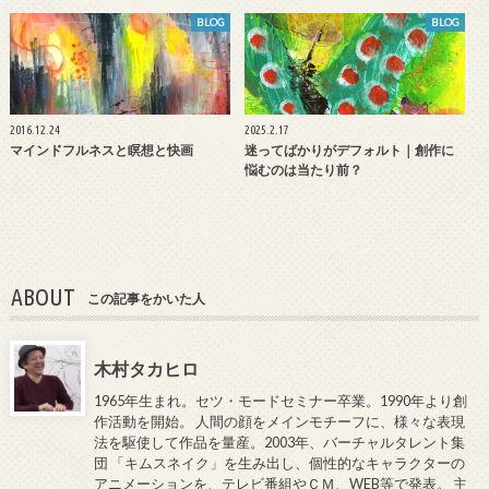
BLOG
BLOG
2016.12.24
2025.2.17
マインドフルネスと瞑想と快画
迷ってばかりがデフォルト｜創作に
悩むのは当たり前？
ABOUT
この記事をかいた人
木村タカヒロ
1965年生まれ。セツ・モードセミナー卒業。1990年より創
作活動を開始。 人間の顔をメインモチーフに、様々な表現
法を駆使して作品を量産。2003年、バーチャルタレント集
団 「キムスネイク」を生み出し、個性的なキャラクターの
アニメーションを、テレビ番組やＣＭ、WEB等で発表。 主