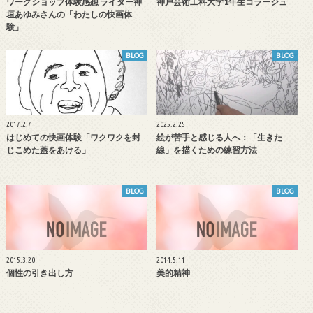
ワークショップ体験感想 ライター神
神戸芸術工科大学1年生コラージュ
垣あゆみさんの「わたしの快画体
験」
BLOG
BLOG
2017.2.7
2025.2.25
はじめての快画体験「ワクワクを封
絵が苦手と感じる人へ：「生きた
じこめた蓋をあける」
線」を描くための練習方法
BLOG
BLOG
2015.3.20
2014.5.11
個性の引き出し方
美的精神