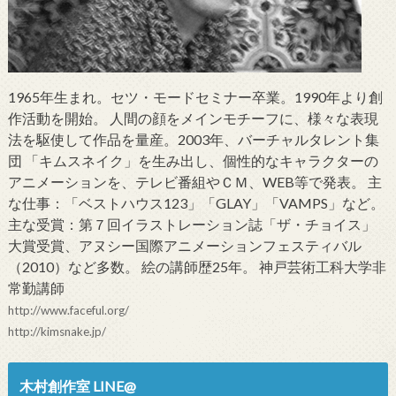
1965年生まれ。セツ・モードセミナー卒業。1990年より創
作活動を開始。 人間の顔をメインモチーフに、様々な表現
法を駆使して作品を量産。2003年、バーチャルタレント集
団 「キムスネイク」を生み出し、個性的なキャラクターの
アニメーションを、テレビ番組やＣＭ、WEB等で発表。 主
な仕事：「ベストハウス123」「GLAY」「VAMPS」など。
主な受賞：第７回イラストレーション誌「ザ・チョイス」
大賞受賞、アヌシー国際アニメーションフェスティバル
（2010）など多数。 絵の講師歴25年。 神戸芸術工科大学非
常勤講師
http://www.faceful.org/
http://kimsnake.jp/
木村創作室 LINE@