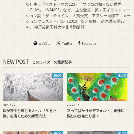
な仕事：「ベストハウス123」「マツコの知らない世界」
「GLAY」「VAMPS」など。 主な受賞：第７回イラストレー
ション誌「ザ・チョイス」大賞受賞、アヌシー国際アニメー
ションフェスティバル（2010）など多数。 絵の講師歴25
年。 神戸芸術工科大学非常勤講師
WebSite
Twitter
Facebook
NEW POST
このライターの最新記事
BLOG
BLOG
2025.2.25
2025.2.17
絵が苦手と感じる人へ：「生きた
迷ってばかりがデフォルト｜創作に
線」を描くための練習方法
悩むのは当たり前？
BLOG
BLOG