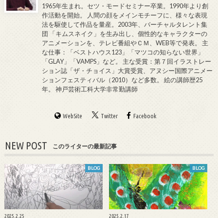
1965年生まれ。セツ・モードセミナー卒業。1990年より創
作活動を開始。 人間の顔をメインモチーフに、様々な表現
法を駆使して作品を量産。2003年、バーチャルタレント集
団 「キムスネイク」を生み出し、個性的なキャラクターの
アニメーションを、テレビ番組やＣＭ、WEB等で発表。 主
な仕事：「ベストハウス123」「マツコの知らない世界」
「GLAY」「VAMPS」など。 主な受賞：第７回イラストレー
ション誌「ザ・チョイス」大賞受賞、アヌシー国際アニメー
ションフェスティバル（2010）など多数。 絵の講師歴25
年。 神戸芸術工科大学非常勤講師
WebSite
Twitter
Facebook
NEW POST
このライターの最新記事
BLOG
BLOG
2025.2.25
2025.2.17