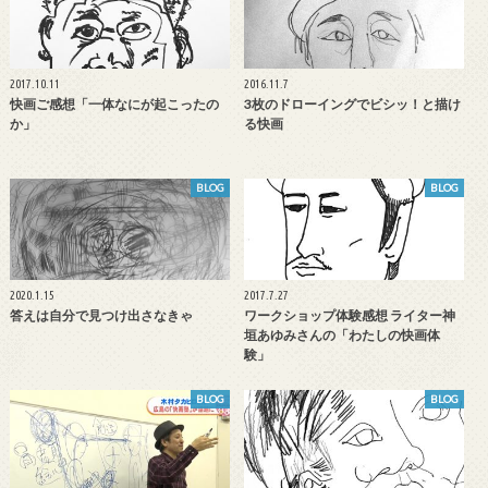
2017.10.11
2016.11.7
快画ご感想「一体なにが起こったの
3枚のドローイングでビシッ！と描け
か」
る快画
BLOG
BLOG
2020.1.15
2017.7.27
答えは自分で見つけ出さなきゃ
ワークショップ体験感想 ライター神
垣あゆみさんの「わたしの快画体
験」
BLOG
BLOG