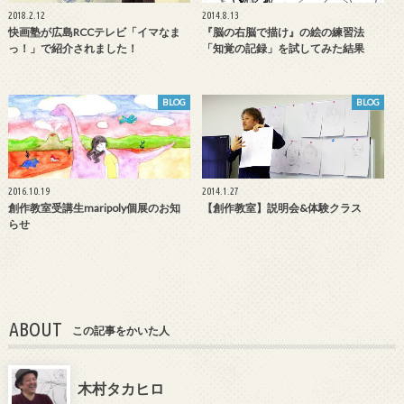
2018.2.12
2014.8.13
快画塾が広島RCCテレビ「イマなま
『脳の右脳で描け』の絵の練習法
っ！」で紹介されました！
「知覚の記録」を試してみた結果
BLOG
BLOG
2016.10.19
2014.1.27
創作教室受講生maripoly個展のお知
【創作教室】説明会&体験クラス
らせ
ABOUT
この記事をかいた人
木村タカヒロ