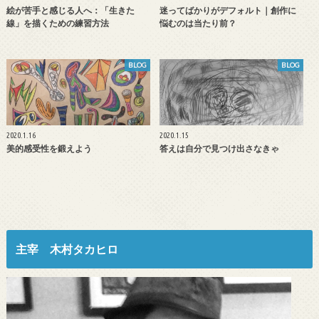
絵が苦手と感じる人へ：「生きた
迷ってばかりがデフォルト｜創作に
線」を描くための練習方法
悩むのは当たり前？
BLOG
BLOG
2020.1.16
2020.1.15
美的感受性を鍛えよう
答えは自分で見つけ出さなきゃ
主宰 木村タカヒロ