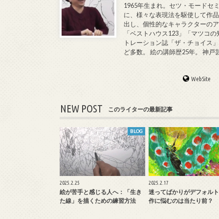
1965年生まれ。セツ・モードセ
に、様々な表現法を駆使して作品
出し、個性的なキャラクターのア
「ベストハウス123」「マツコの
トレーション誌「ザ・チョイス」
ど多数。 絵の講師歴25年。 神
WebSite
NEW POST
このライターの最新記事
BLOG
2025.2.25
2025.2.17
絵が苦手と感じる人へ：「生き
迷ってばかりがデフォルト
た線」を描くための練習方法
作に悩むのは当たり前？