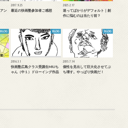
2017.9.25
2025.2.17
アン
最近の快画塾参加者ご感想
迷ってばかりがデフォルト｜創
作に悩むのは当たり前？
BLOG
BLOG
BLOG
2016.3.1
2015.7.14
快画塾広島クラス受講生MIUち
個性を見出して巨大化させてぶ
ゃん（中１）ドローイング作品
ち壊す。やっぱり快画だ！