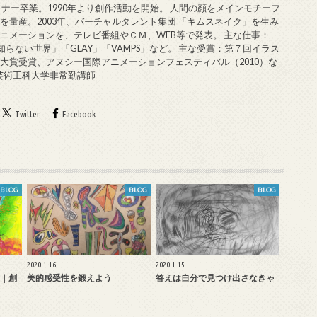
ミナー卒業。1990年より創作活動を開始。 人間の顔をメインモチーフ
を量産。2003年、バーチャルタレント集団 「キムスネイク」を生み
ニメーションを、テレビ番組やＣＭ、WEB等で発表。 主な仕事：
知らない世界」「GLAY」「VAMPS」など。 主な受賞：第７回イラス
大賞受賞、アヌシー国際アニメーションフェスティバル（2010）な
戸芸術工科大学非常勤講師
Twitter
Facebook
BLOG
BLOG
BLOG
2020.1.16
2020.1.15
｜創
美的感受性を鍛えよう
答えは自分で見つけ出さなきゃ