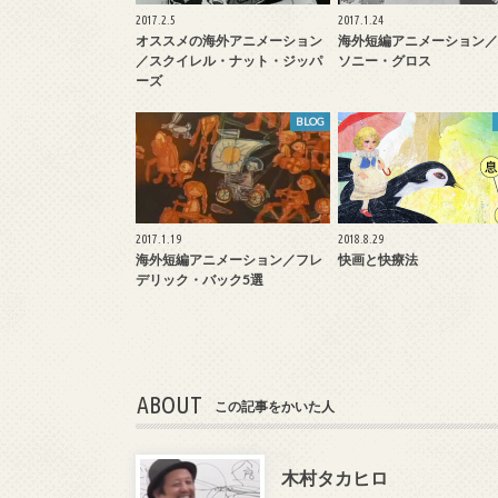
2017.2.5
2017.1.24
オススメの海外アニメーション
海外短編アニメーション／
／スクイレル・ナット・ジッパ
ソニー・グロス
ーズ
BLOG
2017.1.19
2018.8.29
海外短編アニメーション／フレ
快画と快療法
デリック・バック5選
ABOUT
この記事をかいた人
木村タカヒロ