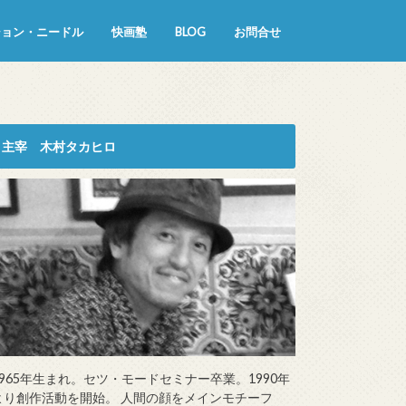
ション・ニードル
快画塾
BLOG
お問合せ
主宰 木村タカヒロ
1965年生まれ。セツ・モードセミナー卒業。1990年
より創作活動を開始。 人間の顔をメインモチーフ