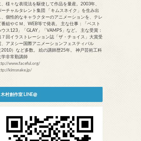
に、様々な表現法を駆使して作品を量産。2003年、
バーチャルタレント集団 「キムスネイク」を生み出
し、個性的なキャラクターのアニメーションを、テレ
ビ番組やＣＭ、WEB等で発表。 主な仕事：「ベスト
ハウス123」「GLAY」「VAMPS」など。 主な受賞：
第７回イラストレーション誌「ザ・チョイス」大賞受
賞、アヌシー国際アニメーションフェスティバル
（2010）など多数。 絵の講師歴25年。 神戸芸術工科
大学非常勤講師
ttp://www.faceful.org/
ttp://kimsnake.jp/
木村創作室 LINE@