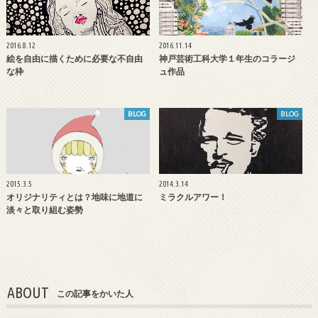
2016.8.12
2016.11.14
絵を自由に描くために必要な不自由
神戸芸術工科大学１年生のコラージ
な枠
ュ作品
BLOG
BLOG
2015.3.5
2014.3.14
オリジナリティとは？地味に地道に
ミラクルアワー！
淡々と取り組む姿勢
ABOUT
この記事をかいた人