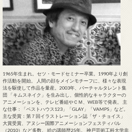
1965年生まれ。セツ・モードセミナー卒業。1990年より創
作活動を開始。 人間の顔をメインモチーフに、様々な表現
法を駆使して作品を量産。2003年、バーチャルタレント集
団 「キムスネイク」を生み出し、個性的なキャラクターの
アニメーションを、テレビ番組やＣＭ、WEB等で発表。 主
な仕事：「ベストハウス123」「GLAY」「VAMPS」など。
主な受賞：第７回イラストレーション誌「ザ・チョイス」
大賞受賞、アヌシー国際アニメーションフェスティバル
（2010）など多数。 絵の講師歴25年。 神戸芸術工科大学非