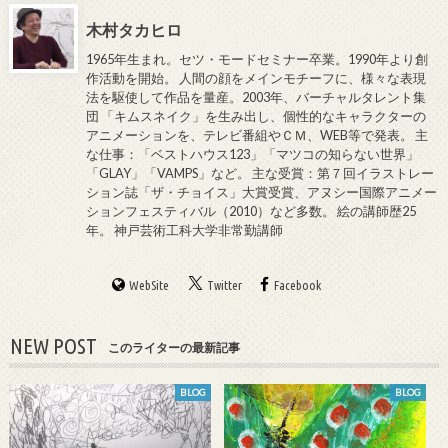
木村タカヒロ
1965年生まれ。セツ・モードセミナー卒業。1990年より創
作活動を開始。 人間の顔をメインモチーフに、様々な表現
法を駆使して作品を量産。2003年、バーチャルタレント集
団 「キムスネイク」を生み出し、個性的なキャラクターの
アニメーションを、テレビ番組やＣＭ、WEB等で発表。 主
な仕事：「ベストハウス123」「マツコの知らない世界」
「GLAY」「VAMPS」など。 主な受賞：第７回イラストレー
ション誌「ザ・チョイス」大賞受賞、アヌシー国際アニメー
ションフェスティバル（2010）など多数。 絵の講師歴25
年。 神戸芸術工科大学非常勤講師
WebSite
Twitter
Facebook
NEW POST
このライターの最新記事
BLOG
BLOG