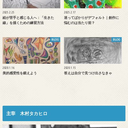
2025.2.25
2025.2.17
絵が苦手と感じる人へ：「生きた
迷ってばかりがデフォルト｜創作に
線」を描くための練習方法
悩むのは当たり前？
BLOG
BLOG
2020.1.16
2020.1.15
美的感受性を鍛えよう
答えは自分で見つけ出さなきゃ
主宰 木村タカヒロ