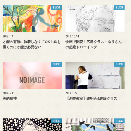
BLOG
BLOG
2017.1.4
2016.10.14
才能の有無に執着しなくてOK！絵を
快画で開花！広島クラス・ゆりさん
描くのに才能は必要ない
の超絶ドローイング
BLOG
BLOG
2014.5.11
2014.1.27
美的精神
【創作教室】説明会&体験クラス
BLOG
BLOG