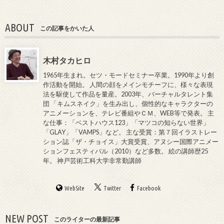
ABOUT
この記事をかいた人
木村タカヒロ
1965年生まれ。セツ・モードセミナー卒業。1990年より創
作活動を開始。 人間の顔をメインモチーフに、様々な表現
法を駆使して作品を量産。2003年、バーチャルタレント集
団 「キムスネイク」を生み出し、個性的なキャラクターの
アニメーションを、テレビ番組やＣＭ、WEB等で発表。 主
な仕事：「ベストハウス123」「マツコの知らない世界」
「GLAY」「VAMPS」など。 主な受賞：第７回イラストレー
ション誌「ザ・チョイス」大賞受賞、アヌシー国際アニメー
ションフェスティバル（2010）など多数。 絵の講師歴25
年。 神戸芸術工科大学非常勤講師
WebSite
Twitter
Facebook
NEW POST
このライターの最新記事