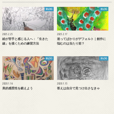
BLOG
BLOG
2025.2.25
2025.2.17
絵が苦手と感じる人へ：「生きた
迷ってばかりがデフォルト｜創作に
線」を描くための練習方法
悩むのは当たり前？
BLOG
BLOG
2020.1.16
2020.1.15
美的感受性を鍛えよう
答えは自分で見つけ出さなきゃ