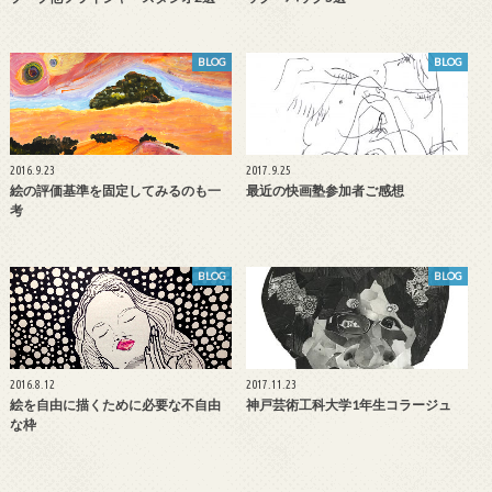
BLOG
BLOG
2016.9.23
2017.9.25
絵の評価基準を固定してみるのも一
最近の快画塾参加者ご感想
考
BLOG
BLOG
2016.8.12
2017.11.23
絵を自由に描くために必要な不自由
神戸芸術工科大学1年生コラージュ
な枠