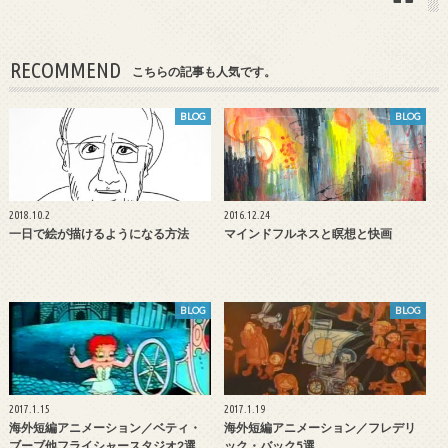
RECOMMEND
こちらの記事も人気です。
BLOG
BLOG
2018.10.2
2016.12.24
一日で絵が描けるようになる方法
マインドフルネスと瞑想と快画
BLOG
BLOG
2017.1.15
2017.1.19
海外短編アニメーション／ベティ・
海外短編アニメーション／フレデリ
ブーブ他フライシャースタジオ2選
ック・バック5選