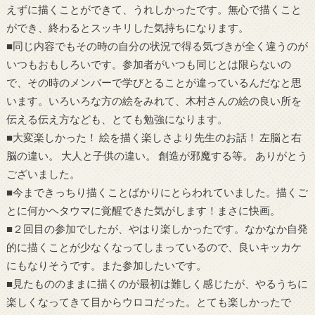
えずに描くことができて、うれしかったです。無心で描くこと
ができ、終わるとスッキリした気持ちになります。
■同じ内容でもその時の自分の状況で得る気づきが全く違うのが
いつもおもしろいです。参加者がいつも同じとは限らないの
で、その時のメンバーで学びとることが違っているんだなと思
います。いろいろな方の絵をみれて、木村さんの絵の良い所を
伝える伝え方なども、とても勉強になります。
■大変楽しかった！ 絵を描く楽しさより先生のお話！ 左脳と右
脳の違い。 大人と子供の違い。 創造が邪魔する等。 ありがとう
ございました。
■今まできっちり描くことばかりにとらわれていました。描くご
とに何かヘタウマに覚醒できた気がします！まさに快画。
■２回目の参加でしたが、やはり楽しかったです。なかなか自発
的に描くことが少なくなってしまっているので、良いキッカケ
にもなりそうです。また参加したいです。
■見たもののままに描くのが最初は難しく感じたが、やるうちに
楽しくなってきて目からウロコだった。とても楽しかったで