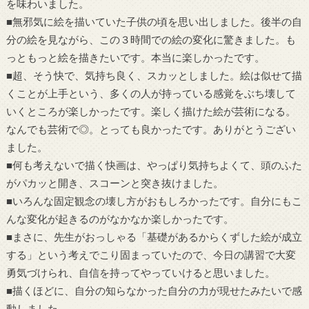
を味わいました。
■無邪気に絵を描いていた子供の頃を思い出しました。後半の自
分の絵を見ながら、この３時間での絵の変化に驚きました。も
っともっと絵を描きたいです。本当に楽しかったです。
■超、そう快で、気持ち良く、スカッとしました。絵は似せて描
くことが上手という、多くの人が持っている感覚をぶち壊して
いくところが楽しかったです。楽しく描けた絵が芸術になる。
なんでも芸術で◎。とっても良かったです。ありがとうござい
ました。
■何も考えないで描く快画は、やっぱり気持ちよくて、頭のふた
がパカッと開き、スコーンと突き抜けました。
■いろんな固定観念の壊し方がおもしろかったです。自分にもこ
んな変化が起きるのがなかなか楽しかったです。
■まさに、先生がおっしゃる「基礎があるからくずした絵が成立
する」という考えでこり固まっていたので、今日の講習で大変
勇気づけられ、自信を持ってやっていけると思いました。
■描くほどに、自分の知らなかった自分の力が現せたみたいで感
動しました。