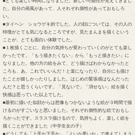
■とても楽しい時間になりました。新しい可能性が見えてきまし
た。自分の画風があって、人それぞれ個性があっておもしろ
い。
■タイヘン ショウゲキ的でした。人の顔については、その人の
特徴がとても気になるところですが、見たまんまを描くという
ことが、とても面白い体験でした。
■１枚描くごとに、自分の気持ちが変わっていくのがとても楽し
かったです。「もう描きたくない」から「もっと描きたい」に
なりました。他の方の絵をみて、どう描けばわからなかったと
ころも、あ、これでいいんだ！と楽になったり、自分にも描け
たことが嬉しかったりしました。はじめの緊張感はなんだった
んだ？と思うくらいです。「見ないで」「消せない」絵を描く
快感は思っていた以上でした。
■最初に描いた似顔からは想像もつかないような絵が３時間で描
けるのがすごいなと思いました。それぞれ個性的な絵でおもし
ろかったです。スラスラ描けるので、気持ちよく、楽しく絵を
描くことができました（中学生女の子）
■どうしても「上手か下手か」「よいか悪いか」で考えてしまう