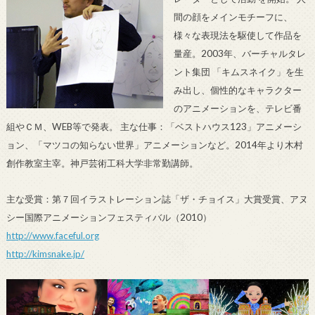
間の顔をメインモチーフに、
様々な表現法を駆使して作品を
量産。2003年、バーチャルタレ
ント集団 「キムスネイク」を生
み出し、個性的なキャラクター
のアニメーションを、テレビ番
組やＣＭ、WEB等で発表。 主な仕事：「ベストハウス123」アニメーシ
ョン、「マツコの知らない世界」アニメーションなど。2014年より木村
創作教室主宰。神戸芸術工科大学非常勤講師。
主な受賞：第７回イラストレーション誌「ザ・チョイス」大賞受賞、アヌ
シー国際アニメーションフェスティバル（2010）
http://www.faceful.org
http://kimsnake.jp/