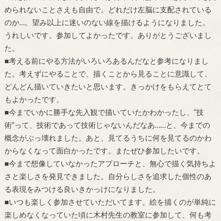
められないことさえも自由で。どれだけ左脳に支配されている
のか…。望み以上に迷いのない線を描けるようになりました。
うれしいです。参加してよかったです。ありがとうございまし
た。
■考える前にやる方法がいろいろあるんだなと参考になりまし
た。考えずにやることで、描くことから見ることに意識して、
どんどん描いていきたいと思います。きっかけをもらえてとて
もよかったです。
■今までいかに勝手な先入観で描いていたかわかったし、”技
術”って、技術であって技術じゃないんだなあ……と、今までの
概念がぶっ壊れました。あと、見てるうちに何を見てるのかわ
からなくなって面白かったです。またぜひ参加したいです。
■今まで想像していなかったアプローチと、無心で描く気持ちよ
さと楽しさを発見できました。自分らしさを追求した個性のあ
る表現をみつける良いきかっけになりました。
■いつも楽しく参加させていただいてます。絵を描くのが単純に
楽しめなくなっていた頃に木村先生の教室に参加して、何も考