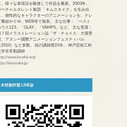
に、様々な表現法を駆使して作品を量産。2003年、
バーチャルタレント集団 「キムスネイク」を生み出
し、個性的なキャラクターのアニメーションを、テレ
ビ番組やＣＭ、WEB等で発表。 主な仕事：「ベスト
ハウス123」「GLAY」「VAMPS」など。 主な受賞：
第７回イラストレーション誌「ザ・チョイス」大賞受
賞、アヌシー国際アニメーションフェスティバル
（2010）など多数。 絵の講師歴25年。 神戸芸術工科
大学非常勤講師
ttp://www.faceful.org/
ttp://kimsnake.jp/
木村創作室 LINE@