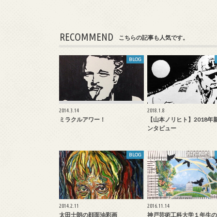
RECOMMEND
こちらの記事も人気です。
BLOG
2014.3.14
2018.1.8
ミラクルアワー！
【山本ノリヒト】2018年
ンタビュー
BLOG
2014.2.11
2016.11.14
太田士朗の顔面油彩画
神戸芸術工科大学１年生の