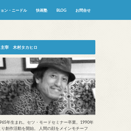
ション・ニードル
快画塾
BLOG
お問合せ
主宰 木村タカヒロ
1965年生まれ。セツ・モードセミナー卒業。1990年
より創作活動を開始。 人間の顔をメインモチーフ