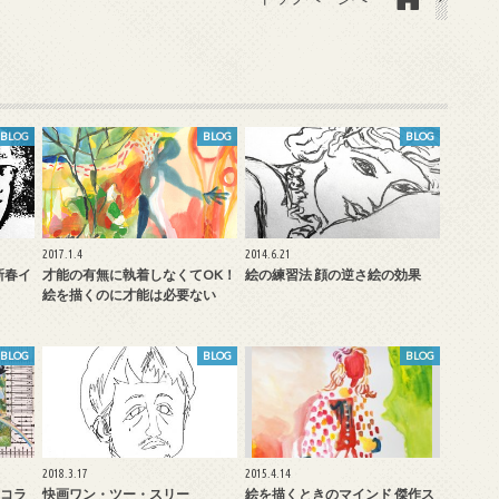
BLOG
BLOG
BLOG
2017.1.4
2014.6.21
新春イ
才能の有無に執着しなくてOK！
絵の練習法 顔の逆さ絵の効果
絵を描くのに才能は必要ない
BLOG
BLOG
BLOG
2018.3.17
2015.4.14
コラ
快画ワン・ツー・スリー
絵を描くときのマインド 傑作ス