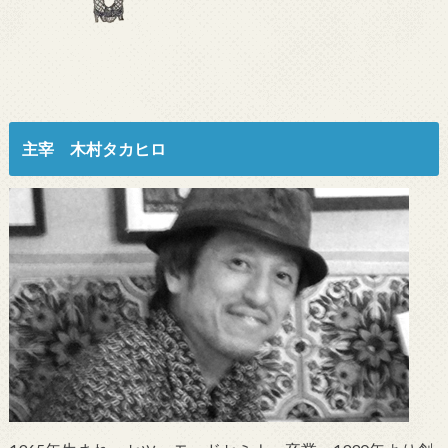
主宰 木村タカヒロ