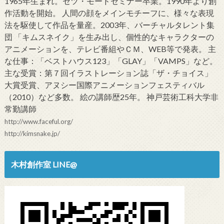
1965年生まれ。セツ・モードセミナー卒業。1990年より創
作活動を開始。 人間の顔をメインモチーフに、様々な表現
法を駆使して作品を量産。2003年、バーチャルタレント集
団 「キムスネイク」を生み出し、個性的なキャラクターの
アニメーションを、テレビ番組やＣＭ、WEB等で発表。 主
な仕事：「ベストハウス123」「GLAY」「VAMPS」など。
主な受賞：第７回イラストレーション誌「ザ・チョイス」
大賞受賞、アヌシー国際アニメーションフェスティバル
（2010）など多数。 絵の講師歴25年。 神戸芸術工科大学非
常勤講師
http://www.faceful.org/
http://kimsnake.jp/
木村創作室 LINE@