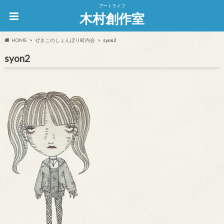
アートライフ
木村創作室
HOME
ぜきこのしょんぼり町内会
syon2
syon2