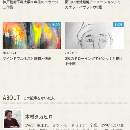
神戸芸術工科大学１年生のコラージ
面白い海外短編アニメーション／ミ
ュ作品
カエラ・パヴラトヴ3選
BLOG
BLOG
2016.12.24
2016.11.7
マインドフルネスと瞑想と快画
3枚のドローイングでビシッ！と描け
る快画
ABOUT
この記事をかいた人
木村タカヒロ
1965年生まれ。セツ・モードセミナー卒業。1990年より創