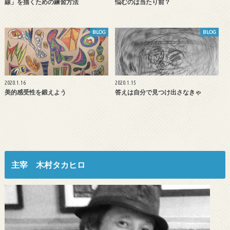
線」を描くための練習方法
悩むのは当たり前？
BLOG
BLOG
2020.1.16
2020.1.15
美的感受性を鍛えよう
答えは自分で見つけ出さなきゃ
主宰 木村タカヒロ