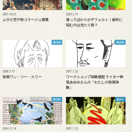
2017.10.15
2025.2.17
ムサビ空デ科コラージュ授業
迷ってばかりがデフォルト｜創作に
悩むのは当たり前？
BLOG
BLOG
2018.3.17
2017.7.27
快画ワン・ツー・スリー
ワークショップ体験感想 ライター神
垣あゆみさんの「わたしの快画体
験」
BLOG
BLOG
2016.11.14
2017.1.12