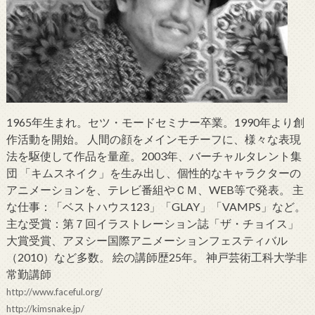
1965年生まれ。セツ・モードセミナー卒業。1990年より創
作活動を開始。 人間の顔をメインモチーフに、様々な表現
法を駆使して作品を量産。2003年、バーチャルタレント集
団 「キムスネイク」を生み出し、個性的なキャラクターの
アニメーションを、テレビ番組やＣＭ、WEB等で発表。 主
な仕事：「ベストハウス123」「GLAY」「VAMPS」など。
主な受賞：第７回イラストレーション誌「ザ・チョイス」
大賞受賞、アヌシー国際アニメーションフェスティバル
（2010）など多数。 絵の講師歴25年。 神戸芸術工科大学非
常勤講師
http://www.faceful.org/
http://kimsnake.jp/