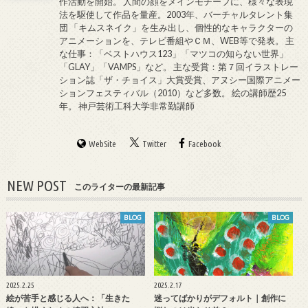
作活動を開始。 人間の顔をメインモチーフに、様々な表現
法を駆使して作品を量産。2003年、バーチャルタレント集
団 「キムスネイク」を生み出し、個性的なキャラクターの
アニメーションを、テレビ番組やＣＭ、WEB等で発表。 主
な仕事：「ベストハウス123」「マツコの知らない世界」
「GLAY」「VAMPS」など。 主な受賞：第７回イラストレー
ション誌「ザ・チョイス」大賞受賞、アヌシー国際アニメー
ションフェスティバル（2010）など多数。 絵の講師歴25
年。 神戸芸術工科大学非常勤講師
WebSite
Twitter
Facebook
NEW POST
このライターの最新記事
BLOG
BLOG
2025.2.25
2025.2.17
絵が苦手と感じる人へ：「生きた
迷ってばかりがデフォルト｜創作に