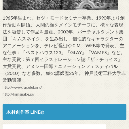
1965年生まれ。セツ・モードセミナー卒業。1990年より創
作活動を開始。 人間の顔をメインモチーフに、様々な表現
法を駆使して作品を量産。2003年、バーチャルタレント集
団 「キムスネイク」を生み出し、個性的なキャラクターの
アニメーションを、テレビ番組やＣＭ、WEB等で発表。 主
な仕事：「ベストハウス123」「GLAY」「VAMPS」など。
主な受賞：第７回イラストレーション誌「ザ・チョイス」
大賞受賞、アヌシー国際アニメーションフェスティバル
（2010）など多数。 絵の講師歴25年。 神戸芸術工科大学非
常勤講師
http://www.faceful.org/
http://kimsnake.jp/
木村創作室 LINE@