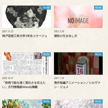
BLOG
BLOG
2017.11.23
2015.3.20
神戸芸術工科大学1年生コラージュ
個性の引き出し方
BLOG
BLOG
2018.10.17
2017.1.14
「快画で絵を描く面白さを伝えた
海外短編アニメーション／シルヴァ
い」月刊情報紙Wendy掲載
ン・ジョメ
BLOG
BLOG