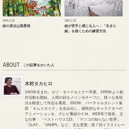
2014.2.26
2025.2.25
絵の原点は風景画
絵が苦手と感じる人へ：「生きた
線」を描くための練習方法
ABOUT
この記事をかいた人
木村タカヒロ
1965年生まれ。セツ・モードセミナー卒業。1990年より創
作活動を開始。 人間の顔をメインモチーフに、様々な表現
法を駆使して作品を量産。2003年、バーチャルタレント集
団 「キムスネイク」を生み出し、個性的なキャラクターの
アニメーションを、テレビ番組やＣＭ、WEB等で発表。 主
な仕事：「ベストハウス123」「マツコの知らない世界」
「GLAY」「VAMPS」など。 主な受賞：第７回イラストレー