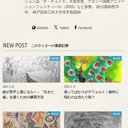
ション誌「ザ・チョイス」大賞受賞、アヌシー国際アニメー
ションフェスティバル（2010）など多数。 絵の講師歴25
年。 神戸芸術工科大学非常勤講師
WebSite
Twitter
Facebook
NEW POST
このライターの最新記事
BLOG
BLOG
2025.2.25
2025.2.17
絵が苦手と感じる人へ：「生きた
迷ってばかりがデフォルト｜創作に
線」を描くための練習方法
悩むのは当たり前？
BLOG
BLOG