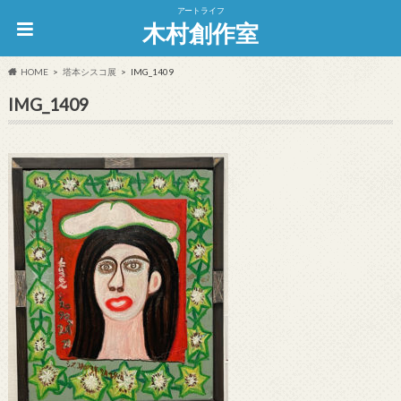
アートライフ
木村創作室
HOME
塔本シスコ展
IMG_1409
IMG_1409