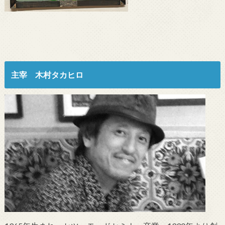
主宰 木村タカヒロ