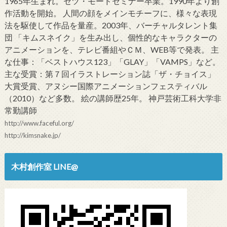
1965年生まれ。セツ・モードセミナー卒業。1990年より創
作活動を開始。 人間の顔をメインモチーフに、様々な表現
法を駆使して作品を量産。2003年、バーチャルタレント集
団 「キムスネイク」を生み出し、個性的なキャラクターの
アニメーションを、テレビ番組やＣＭ、WEB等で発表。 主
な仕事：「ベストハウス123」「GLAY」「VAMPS」など。
主な受賞：第７回イラストレーション誌「ザ・チョイス」
大賞受賞、アヌシー国際アニメーションフェスティバル
（2010）など多数。 絵の講師歴25年。 神戸芸術工科大学非
常勤講師
http://www.faceful.org/
http://kimsnake.jp/
木村創作室 LINE@