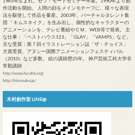
1965年生まれ。セツ・モードセミナー卒業。1990年より創
作活動を開始。 人間の顔をメインモチーフに、様々な表現
法を駆使して作品を量産。2003年、バーチャルタレント集
団 「キムスネイク」を生み出し、個性的なキャラクターの
アニメーションを、テレビ番組やＣＭ、WEB等で発表。 主
な仕事：「ベストハウス123」「GLAY」「VAMPS」など。
主な受賞：第７回イラストレーション誌「ザ・チョイス」
大賞受賞、アヌシー国際アニメーションフェスティバル
（2010）など多数。 絵の講師歴25年。 神戸芸術工科大学非
常勤講師
http://www.faceful.org/
http://kimsnake.jp/
木村創作室 LINE@