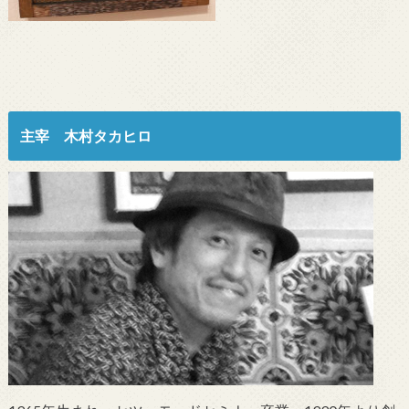
主宰 木村タカヒロ