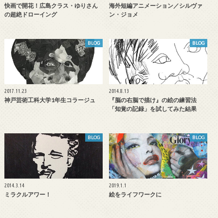
快画で開花！広島クラス・ゆりさん
海外短編アニメーション／シルヴァ
の超絶ドローイング
ン・ジョメ
BLOG
BLOG
2017.11.23
2014.8.13
神戸芸術工科大学1年生コラージュ
『脳の右脳で描け』の絵の練習法
「知覚の記録」を試してみた結果
BLOG
BLOG
2014.3.14
2019.1.1
ミラクルアワー！
絵をライフワークに