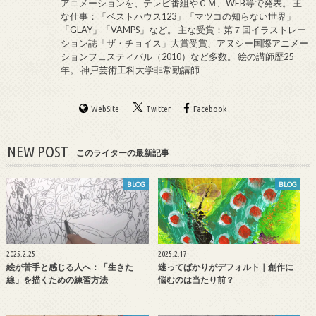
アニメーションを、テレビ番組やＣＭ、WEB等で発表。 主
な仕事：「ベストハウス123」「マツコの知らない世界」
「GLAY」「VAMPS」など。 主な受賞：第７回イラストレー
ション誌「ザ・チョイス」大賞受賞、アヌシー国際アニメー
ションフェスティバル（2010）など多数。 絵の講師歴25
年。 神戸芸術工科大学非常勤講師
WebSite
Twitter
Facebook
NEW POST
このライターの最新記事
BLOG
BLOG
2025.2.25
2025.2.17
絵が苦手と感じる人へ：「生きた
迷ってばかりがデフォルト｜創作に
線」を描くための練習方法
悩むのは当たり前？