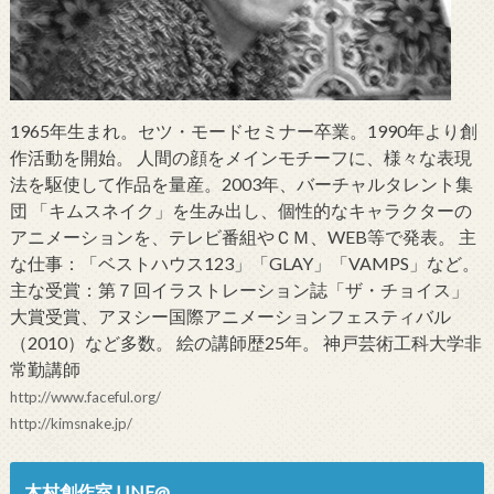
1965年生まれ。セツ・モードセミナー卒業。1990年より創
作活動を開始。 人間の顔をメインモチーフに、様々な表現
法を駆使して作品を量産。2003年、バーチャルタレント集
団 「キムスネイク」を生み出し、個性的なキャラクターの
アニメーションを、テレビ番組やＣＭ、WEB等で発表。 主
な仕事：「ベストハウス123」「GLAY」「VAMPS」など。
主な受賞：第７回イラストレーション誌「ザ・チョイス」
大賞受賞、アヌシー国際アニメーションフェスティバル
（2010）など多数。 絵の講師歴25年。 神戸芸術工科大学非
常勤講師
http://www.faceful.org/
http://kimsnake.jp/
木村創作室 LINE@