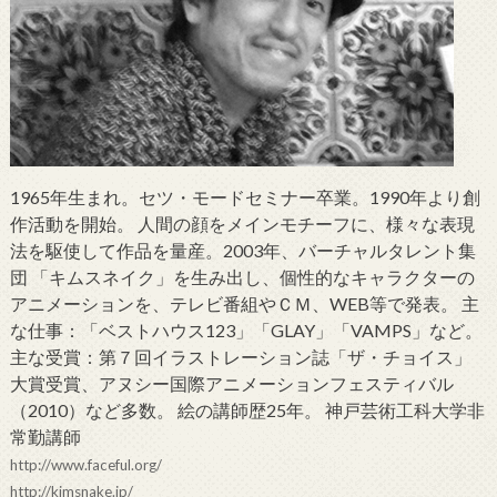
1965年生まれ。セツ・モードセミナー卒業。1990年より創
作活動を開始。 人間の顔をメインモチーフに、様々な表現
法を駆使して作品を量産。2003年、バーチャルタレント集
団 「キムスネイク」を生み出し、個性的なキャラクターの
アニメーションを、テレビ番組やＣＭ、WEB等で発表。 主
な仕事：「ベストハウス123」「GLAY」「VAMPS」など。
主な受賞：第７回イラストレーション誌「ザ・チョイス」
大賞受賞、アヌシー国際アニメーションフェスティバル
（2010）など多数。 絵の講師歴25年。 神戸芸術工科大学非
常勤講師
http://www.faceful.org/
http://kimsnake.jp/