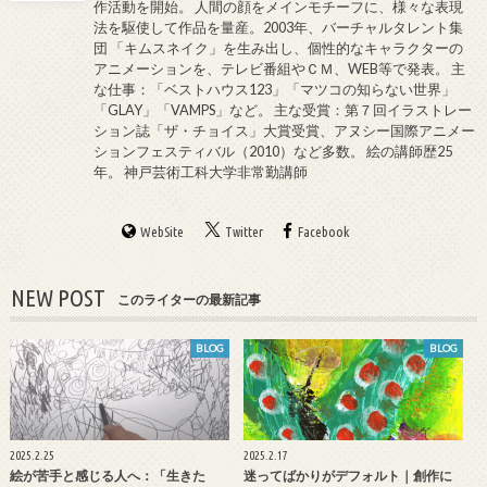
作活動を開始。 人間の顔をメインモチーフに、様々な表現
法を駆使して作品を量産。2003年、バーチャルタレント集
団 「キムスネイク」を生み出し、個性的なキャラクターの
アニメーションを、テレビ番組やＣＭ、WEB等で発表。 主
な仕事：「ベストハウス123」「マツコの知らない世界」
「GLAY」「VAMPS」など。 主な受賞：第７回イラストレー
ション誌「ザ・チョイス」大賞受賞、アヌシー国際アニメー
ションフェスティバル（2010）など多数。 絵の講師歴25
年。 神戸芸術工科大学非常勤講師
WebSite
Twitter
Facebook
NEW POST
このライターの最新記事
BLOG
BLOG
2025.2.25
2025.2.17
絵が苦手と感じる人へ：「生きた
迷ってばかりがデフォルト｜創作に