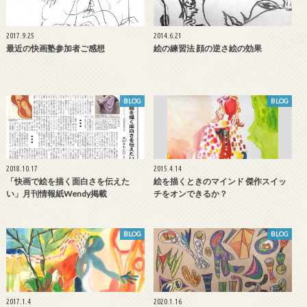
2017.9.25
2014.6.21
最近の快画塾参加者ご感想
絵の練習法 顔の逆さ絵の効果
BLOG
BLOG
2018.10.17
2015.4.14
「快画で絵を描く面白さを伝えた
絵を描くときのマインド 傑作スイッ
い」月刊情報紙Wendy掲載
チをオンできるか？
BLOG
BLOG
2017.1.4
2020.1.16