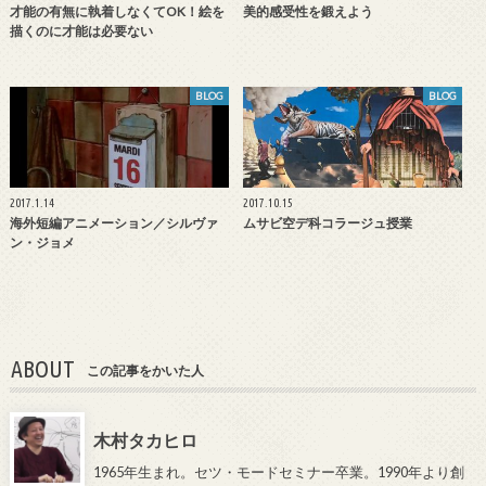
才能の有無に執着しなくてOK！絵を
美的感受性を鍛えよう
描くのに才能は必要ない
BLOG
BLOG
2017.1.14
2017.10.15
海外短編アニメーション／シルヴァ
ムサビ空デ科コラージュ授業
ン・ジョメ
ABOUT
この記事をかいた人
木村タカヒロ
1965年生まれ。セツ・モードセミナー卒業。1990年より創