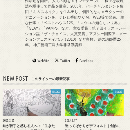
作活動を開始。 人間の顔をメインモチーフに、様々な表現
法を駆使して作品を量産。2003年、バーチャルタレント集
団 「キムスネイク」を生み出し、個性的なキャラクターの
アニメーションを、テレビ番組やＣＭ、WEB等で発表。 主
な仕事：「ベストハウス123」「マツコの知らない世界」
「GLAY」「VAMPS」など。 主な受賞：第７回イラストレー
ション誌「ザ・チョイス」大賞受賞、アヌシー国際アニメー
ションフェスティバル（2010）など多数。 絵の講師歴25
年。 神戸芸術工科大学非常勤講師
WebSite
Twitter
Facebook
NEW POST
このライターの最新記事
BLOG
BLOG
2025.2.25
2025.2.17
絵が苦手と感じる人へ：「生きた
迷ってばかりがデフォルト｜創作に