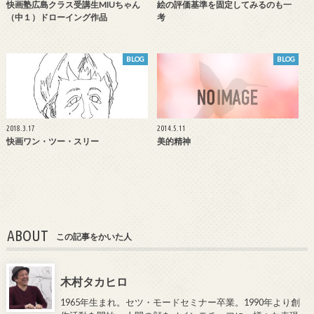
快画塾広島クラス受講生MIUちゃん
絵の評価基準を固定してみるのも一
（中１）ドローイング作品
考
BLOG
BLOG
2018.3.17
2014.5.11
快画ワン・ツー・スリー
美的精神
ABOUT
この記事をかいた人
木村タカヒロ
1965年生まれ。セツ・モードセミナー卒業。1990年より創