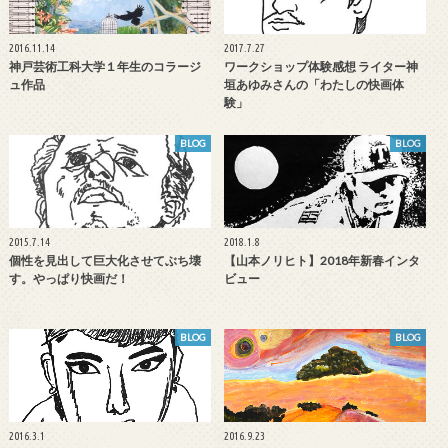
2016.11.14
2017.7.27
神戸芸術工科大学１年生のコラージ
ワークショップ体験感想 ライター神
ュ作品
垣あゆみさんの「わたしの快画体
験」
BLOG
BLOG
2015.7.14
2018.1.8
個性を見出して巨大化させてぶち壊
【山本ノリヒト】2018年新春インタ
す。やっぱり快画だ！
ビュー
BLOG
BLOG
2016.3.1
2016.9.23