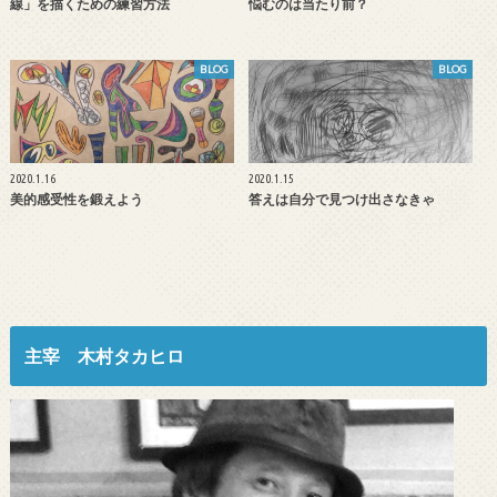
線」を描くための練習方法
悩むのは当たり前？
BLOG
BLOG
2020.1.16
2020.1.15
美的感受性を鍛えよう
答えは自分で見つけ出さなきゃ
主宰 木村タカヒロ