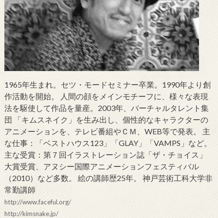
1965年生まれ。セツ・モードセミナー卒業。1990年より創
作活動を開始。 人間の顔をメインモチーフに、様々な表現
法を駆使して作品を量産。2003年、バーチャルタレント集
団 「キムスネイク」を生み出し、個性的なキャラクターの
アニメーションを、テレビ番組やＣＭ、WEB等で発表。 主
な仕事：「ベストハウス123」「GLAY」「VAMPS」など。
主な受賞：第７回イラストレーション誌「ザ・チョイス」
大賞受賞、アヌシー国際アニメーションフェスティバル
（2010）など多数。 絵の講師歴25年。 神戸芸術工科大学非
常勤講師
http://www.faceful.org/
http://kimsnake.jp/