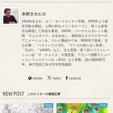
木村タカヒロ
1965年生まれ。セツ・モードセミナー卒業。1990年より創
作活動を開始。 人間の顔をメインモチーフに、様々な表現
法を駆使して作品を量産。2003年、バーチャルタレント集
団 「キムスネイク」を生み出し、個性的なキャラクターの
アニメーションを、テレビ番組やＣＭ、WEB等で発表。 主
な仕事：「ベストハウス123」「マツコの知らない世界」
「GLAY」「VAMPS」など。 主な受賞：第７回イラストレー
ション誌「ザ・チョイス」大賞受賞、アヌシー国際アニメー
ションフェスティバル（2010）など多数。 絵の講師歴25
年。 神戸芸術工科大学非常勤講師
WebSite
Twitter
Facebook
NEW POST
このライターの最新記事
BLOG
BLOG