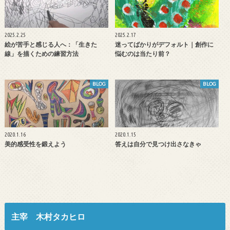
2025.2.25
2025.2.17
絵が苦手と感じる人へ：「生きた
迷ってばかりがデフォルト｜創作に
線」を描くための練習方法
悩むのは当たり前？
BLOG
BLOG
2020.1.16
2020.1.15
美的感受性を鍛えよう
答えは自分で見つけ出さなきゃ
主宰 木村タカヒロ