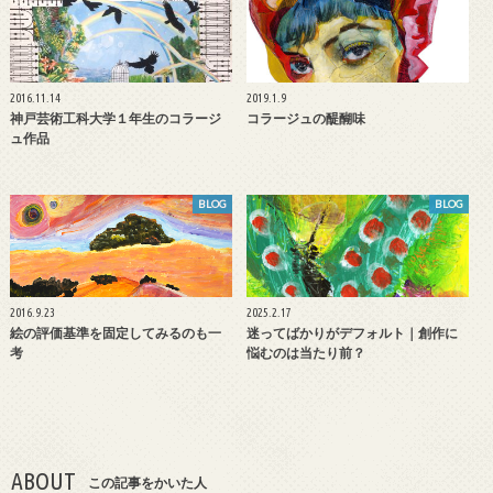
2016.11.14
2019.1.9
神戸芸術工科大学１年生のコラージ
コラージュの醍醐味
ュ作品
BLOG
BLOG
2016.9.23
2025.2.17
絵の評価基準を固定してみるのも一
迷ってばかりがデフォルト｜創作に
考
悩むのは当たり前？
ABOUT
この記事をかいた人