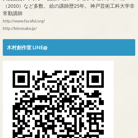
（2010）など多数。 絵の講師歴25年。 神戸芸術工科大学非
常勤講師
http://www.faceful.org/
http://kimsnake.jp/
木村創作室 LINE@