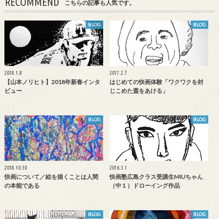
RECOMMEND
こちらの記事も人気です。
BLOG
BLOG
2018.1.8
2017.2.7
【山本ノリヒト】2018年新春インタ
はじめての快画体験「ワクワクを封
ビュー
じこめた蓋をあける」
BLOG
BLOG
2018.10.30
2016.3.1
快画について／絵を描くことは人間
快画塾広島クラス受講生MIUちゃん
の本能である
（中１）ドローイング作品
BLOG
BLOG