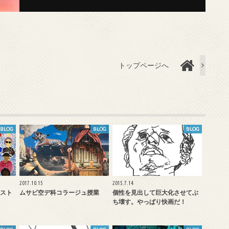
トップページへ
BLOG
BLOG
BLOG
2017.10.15
2015.7.14
スト
ムサビ空デ科コラージュ授業
個性を見出して巨大化させてぶ
ち壊す。やっぱり快画だ！