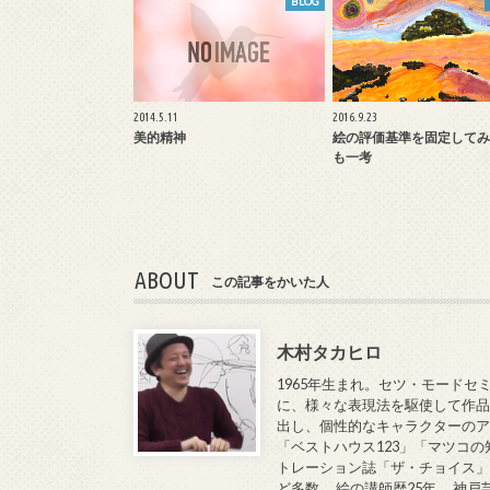
BLOG
2014.5.11
2016.9.23
美的精神
絵の評価基準を固定してみ
も一考
ABOUT
この記事をかいた人
木村タカヒロ
1965年生まれ。セツ・モードセ
に、様々な表現法を駆使して作品
出し、個性的なキャラクターのア
「ベストハウス123」「マツコの
トレーション誌「ザ・チョイス」
ど多数。 絵の講師歴25年。 神