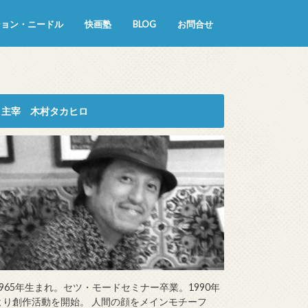
ション・ニードル
快画塾
BLOG
お問合せ
主宰 木村タカヒロ
1965年生まれ。セツ・モードセミナー卒業。1990年
より創作活動を開始。 人間の顔をメインモチーフ