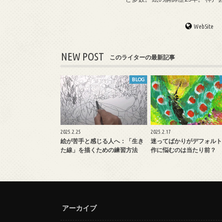
WebSite
NEW POST
このライターの最新記事
BLOG
2025.2.25
2025.2.17
絵が苦手と感じる人へ：「生き
迷ってばかりがデフォルト
た線」を描くための練習方法
作に悩むのは当たり前？
アーカイブ